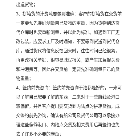
出运货物；
3、拼箱货的计费吨要做到准确：客户的拼箱货在交货前
一定要预先准确测量自己货物的重量，因为货物到达货
代仓库时也要重新测量，并以此为标准。如遇到工厂更
改包装，应要求工厂及时通知，不要等到货送到货代仓
库，通过货代将信息反馈回来时，往往时间已经很紧，
再更改报关单据，很容易耽误报关，或产生加急报关费
和冲港费等。因此在交货前一定要先准确测量自己的货
物重量；
4、签约前先咨询：签约前先咨询于谁都是好的，一来可
以了解自己想要了解的东西，二来对于一些航线及港口
较偏僻，并且客户提出要交货到内陆点的拼箱货物，成
交签约前先咨询，确认有船公司及货代公司可以承接办
理这些偏僻港口、内陆点交货及相关费用后再签约也免
去了许多不必要的麻烦；