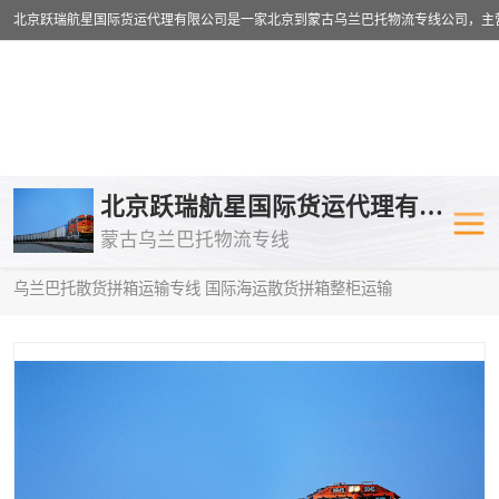
乌兰巴托物流专线
乌兰巴托铁路
北京跃瑞航星国际货运代理有限公司
蒙古乌兰巴托物流专线
乌兰巴托公路运输
外蒙古物流专
当前位置：
首页
>
供应商机
>
蒙古乌兰巴托散货拼箱运输
> 东方到
乌兰巴托散货拼箱运输专线 国际海运散货拼箱整柜运输
中欧班列
欧洲铁路运输
蒙古乌兰巴托双清包税
蒙古乌兰巴托
蒙古乌兰巴托空运专线
蒙古乌兰巴托
蒙古乌兰巴托汽运专线
英国铁路