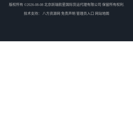
版权所有 ©2026-08-08
北京跃瑞航星国际货运代理有限公司
保留所有权利.
技术支持：
八方资源网
免责声明
管理员入口
网站地图
外蒙古货运
外蒙古散货拼箱报关
北京到俄罗斯莫斯科铁路运输
天津到莫斯科铁路运输