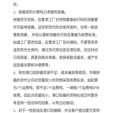
符；
3、拼箱货的计费吨力求做到准确。
拼箱货交货前，应要求工厂对货物重量和尺码的测量要
尽可能地准确，送货到货代的仓库存放时，仓库一般会
重新测量， 并会以重新测量的尺码及重量为收费标准。
如遇工厂更改包装，应要求工厂及时通知，不要等到货
送到货代仓库时，通过货代将信息反馈回来，往往时间
已经很紧，再更改报关单据，很容易耽误报关，或产生
加急报关费和冲港费等；
4、有些港口因拼箱货源不足、成本偏高等原因，专做拼
箱的货代公司对货量较少的货物采取收费标准，如起算
为2个运费吨，即不足2个运费吨，一律按2个运费吨计价
收费。因此对货量较小，港口较偏的货物在成交时要多
考虑到一些这样的因素，以免日后被动；
5、对于一些航线及港口较偏僻，并且客户提出要交货到