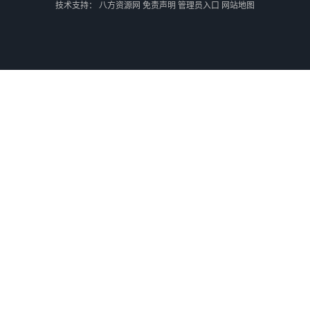
技术支持：
八方资源网
免责声明
管理员入口
网站地图
乌兰巴托散货双清
外蒙古零担散货双清
外蒙古散货拼箱货运
石家庄到外蒙古货运专线