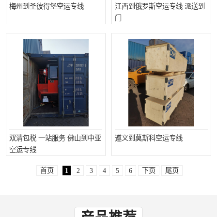
梅州到圣彼得堡空运专线
江西到俄罗斯空运专线 派送到
门
双清包税 一站服务 佛山到中亚
遵义到莫斯科空运专线
空运专线
首页
1
2
3
4
5
6
下页
尾页