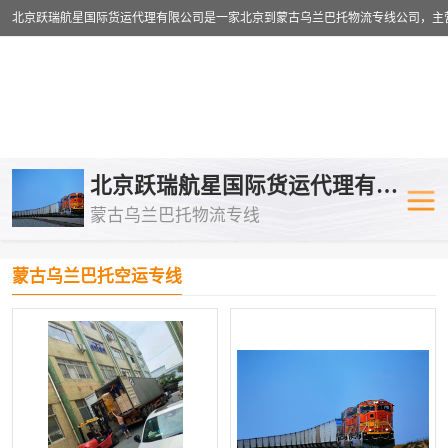
乌兰巴托物流专线
乌兰巴托铁路
北京跃瑞航星国际货运代理有限公司
蒙古乌兰巴托物流专线
乌兰巴托公路运输
外蒙古物流专
当前位置：
首页
>
供应商机
>
蒙古乌兰巴托空运专线
中欧班列
欧洲铁路运输
蒙古乌兰巴托空运专线
蒙古乌兰巴托双清包税
蒙古乌兰巴托
蒙古乌兰巴托空运专线
蒙古乌兰巴托
蒙古乌兰巴托汽运专线
英国铁路