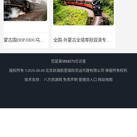
全国-外蒙古全境零担双清专线/外蒙古DDP双清
乌兰巴托物流
您是第
5916571
位访客
版权所有 ©2026-08-08
北京跃瑞航星国际货运代理有限公司
保留所有权利.
技术支持：
八方资源网
免责声明
管理员入口
网站地图
外蒙古货运
外蒙古散货拼箱报关