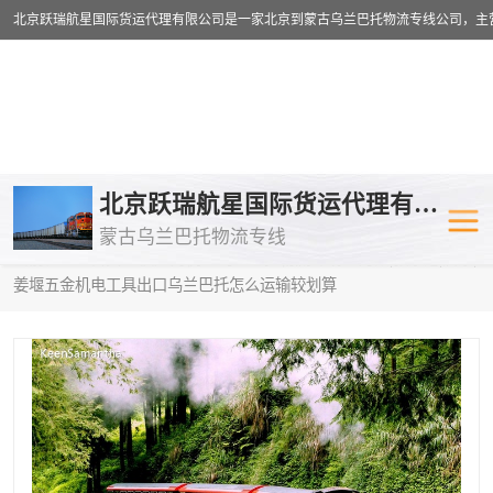
乌兰巴托物流专线
乌兰巴托铁路
北京跃瑞航星国际货运代理有限公司
蒙古乌兰巴托物流专线
乌兰巴托公路运输
外蒙古物流专
当前位置：
首页
>
供应商机
>
乌兰巴托物流专线
> 丹阳|张家港|启东|
姜堰五金机电工具出口乌兰巴托怎么运输较划算
中欧班列
欧洲铁路运输
蒙古乌兰巴托双清包税
蒙古乌兰巴托
蒙古乌兰巴托空运专线
蒙古乌兰巴托
蒙古乌兰巴托汽运专线
英国铁路