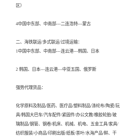
区）

4中国中东部、中南部---二连浩特---蒙古

二、海铁联运/多式联运/过境运输：

1中国中东部、中南部---连云港---韩国、日本

2 韩国、日本---连云港---中亚五国、俄罗斯

强势代理货品：

化学原料及制品/医药、医疗品/塑料制品/涤纶布/陶瓷/玩
具/韩国大巴车/汽车配件/紧固件/办公文教/橡胶轮胎/玻
璃制品/钢管、钢卷/机床、机械、机电、五金工具/家具/
纺织服装/小商品/印刷出版/纸板/茶叶/水海产品/鲜、干