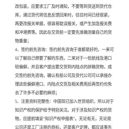
改包装，应要求工厂及时通知，不要等到货送到货代仓
库，通过货代将信息反馈回来时，往往时间已经很紧，
再更改报关单据，很容易耽误报关，或产生加急报关费
和冲港费等。因此在交货前一定要先准确测量自己的货
物重量；
4、签约前先咨询：签约前先咨询于谁都是好的，一来可
以了解自己想要了解的东西，二来对于一些航线及港口
较偏僻，并且客户提出要交货到内陆点的拼箱货物，成
交签约前先咨询，确认有船公司及货代公司可以承接办
理这些偏僻港口、内陆点交货及相关费用后再签约也免
去了许多不必要的麻烦；
5、注意资料完整性：中国现已加入世贸组织，所以对于
知识产权的保护给予特别关注。对于涉及知识产权的货
物，应提前填妥“知识产权申报表”。无论有无，无论是
公司还是工厂注册的商标，还是客户定牌，都应该事先