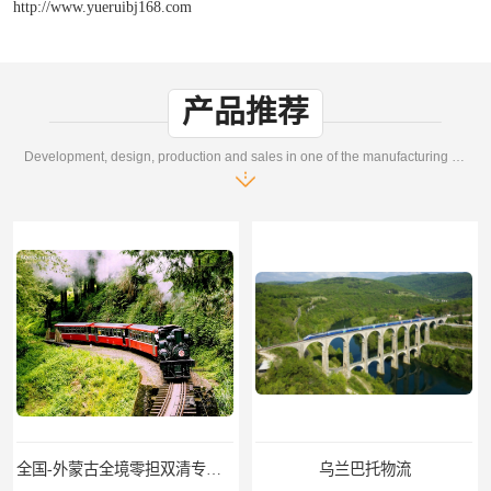
http://www.yueruibj168.com
产品推荐
Development, design, production and sales in one of the manufacturing enterprises
乌兰巴托物流
外蒙古货运