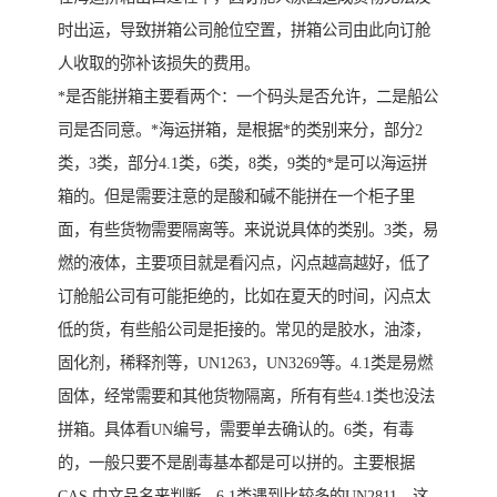
时出运，导致拼箱公司舱位空置，拼箱公司由此向订舱
人收取的弥补该损失的费用。
*是否能拼箱主要看两个：一个码头是否允许，二是船公
司是否同意。*海运拼箱，是根据*的类别来分，部分2
类，3类，部分4.1类，6类，8类，9类的*是可以海运拼
箱的。但是需要注意的是酸和碱不能拼在一个柜子里
面，有些货物需要隔离等。来说说具体的类别。3类，易
燃的液体，主要项目就是看闪点，闪点越高越好，低了
订舱船公司有可能拒绝的，比如在夏天的时间，闪点太
低的货，有些船公司是拒接的。常见的是胶水，油漆，
固化剂，稀释剂等，UN1263，UN3269等。4.1类是易燃
固体，经常需要和其他货物隔离，所有有些4.1类也没法
拼箱。具体看UN编号，需要单去确认的。6类，有毒
的，一般只要不是剧毒基本都是可以拼的。主要根据
CAS,中文品名来判断。6.1类遇到比较多的UN2811，这