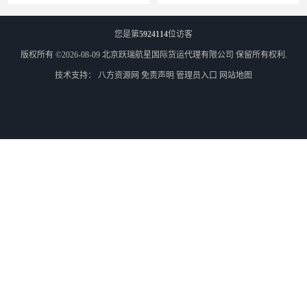
您是第
5924114
位访客
版权所有 ©2026-08-09
北京跃瑞航星国际货运代理有限公司
保留所有权利.
技术支持：
八方资源网
免责声明
管理员入口
网站地图
外蒙古散货拼箱报关
北京到俄罗斯莫斯科铁路运输