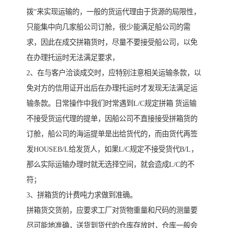
拨”来实现运输的，一般的货运代理由于货源的局限性，
只能集中向几家船公司订舱，很少能满足船公司的需
求，因此在成交拼箱货时，尽量不要接受船公司，以免
在办理托运时无法满足要求，
2、在与客户洽谈成交时，应特别注意相关运输条款，以
免对方的信用证开出后在办理托运时才发现无法满足运
输条款。日常操作中我们时常遇到L/C规定拼箱 货运输
不接受货运代理的提单，因船公司不直接接受拼箱货的
订舱，船公司的海运提单是出给货代的，而由货代再签
发HOUSEB/L给发货人，如果L/C规定不接受货代B/L，
那么实际运输办理时就无选择空间，就会造成L/C的不
符；
3、拼箱货的计费吨力求做到准确。
拼箱货交货前，应要求工厂对货物重量和尺码的测量要
尽可能地准确，送货到货代的仓库存放时，仓库一般会