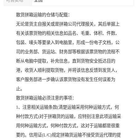
可售卖地
全国
散货拼箱运输的仓储与配载：
无论是货主自报关或是拼箱公司代理报关，其后单据上
有关该票货物的相关信息如品名、毛重、体积、件数、
包装、唛头等要录入到电脑里，形成一份电子文档，公
司的业务部、货运站、财务部等根据该票货物的流程不
断从电脑中提取，补充信息，直到货物安全抵达目的
港，收货人顺利提取货物，并将该信息反馈到发货人，
客户服务部进一步确认该票货物没有发生任何误差为
止。
散货拼箱运输必须注意的事项：
1、注意相关运输条款(清楚运输采用何种运输方式，何
种付款方式)对于拼箱货的运输，应特别注意此项运输采
用何种运输方式，何种付款方式，这对于运输都是很重
要的。信用证(L/C)规定拼箱货运输不接受货运代理的提