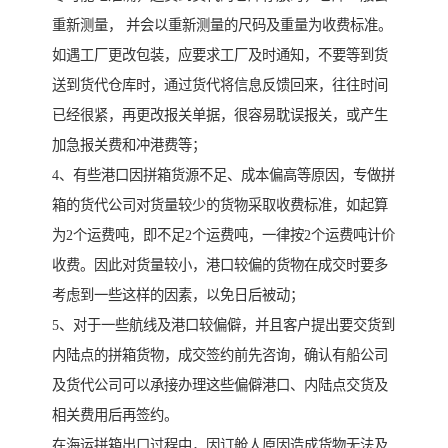
重新测量， 并会以重新测量的尺码及重量为收费标准。
如遇工厂更改包装，应要求工厂及时通知，不要等到货
送到货代仓库时，通过货代将信息反馈回来，往往时间
已经很紧，再更改报关单据，很容易耽误报关，或产生
加急报关费和冲港费等；
4、有些港口因拼箱货源不足、成本偏高等原因，专做拼
箱的货代公司对货量较少的货物采取收费标准，如起算
为2个运费吨，即不足2个运费吨，一律按2个运费吨计价
收费。因此对货量较小，港口较偏的货物在成交时要多
考虑到一些这样的因素，以免日后被动；
5、对于一些航线及港口较偏僻，并且客户提出要交货到
内陆点的拼箱货物，成交签约前先咨询，确认有船公司
及货代公司可以承接办理这些偏僻港口、内陆点交货及
相关费用后再签约。
在海运拼箱出口过程中，因订舱人原因造成货物无法及