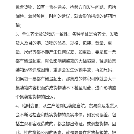
数票货物，如有一票在通关、检验方面发生问题，包括
漏检、漏验项目，时间的延误，就会影响拼成的整箱运
输；
3、单证齐全及货物的一致性：各种单证是否齐全，发收
货人及目的港、货物的品名、规格、包装、数量、重
量、尺码等都不能产生任何误差，如重量，要是每一票
都有微量超重，就会影响到整箱的大幅超重，轻则给集
装箱运输造成困难，重则会发生运输事故；再如尺码，
如果每一票都有微量超出，那集成的体积可能就会大于
集装箱内容积而造成货物装不下甚至甩载，进而影响整
个集装箱货物的出运；
4、临时变更：从生产地到后装船启航，贸易商及发货人
会不断地检查和核实货物的真实事情，如发现误差，包
括主观和客观造成的，都会提出修证，或调整货物。因
此，性的拼箱公司的职责，就是要是在货物装箱前，把