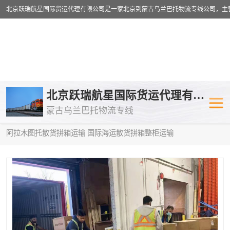
乌兰巴托物流专线
乌兰巴托铁路
北京跃瑞航星国际货运代理有限公司
蒙古乌兰巴托物流专线
乌兰巴托公路运输
外蒙古物流专
当前位置：
首页
>
供应商机
>
蒙古乌兰巴托散货拼箱运输
> 咸阳到
阿拉木图托散货拼箱运输 国际海运散货拼箱整柜运输
中欧班列
欧洲铁路运输
蒙古乌兰巴托双清包税
蒙古乌兰巴托
蒙古乌兰巴托空运专线
蒙古乌兰巴托
蒙古乌兰巴托汽运专线
英国铁路