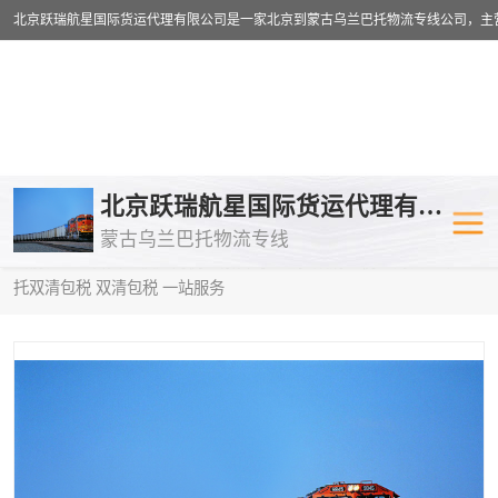
乌兰巴托物流专线
乌兰巴托铁路
北京跃瑞航星国际货运代理有限公司
蒙古乌兰巴托物流专线
乌兰巴托公路运输
外蒙古物流专
当前位置：
首页
>
供应商机
>
蒙古乌兰巴托双清包税
> 海口到中亚
托双清包税 双清包税 一站服务
中欧班列
欧洲铁路运输
蒙古乌兰巴托双清包税
蒙古乌兰巴托
蒙古乌兰巴托空运专线
蒙古乌兰巴托
蒙古乌兰巴托汽运专线
英国铁路