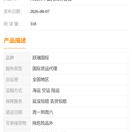
发布日期：
2026-08-07
阅 读 量：
318
产品描述
品牌
跃瑞国际
服务类型
国际货运代理
启运港
全国地区
运输方式
海运 空运 陆运
保障服务
延误包赔 丢货包赔
装运日期
周一到周六
可承接货物
除危险品外