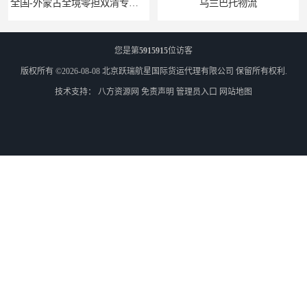
全国-外蒙古全境零担双清专线/外蒙古DDP双清
乌兰巴托物流
您是第
5915915
位访客
版权所有 ©2026-08-08
北京跃瑞航星国际货运代理有限公司
保留所有权利.
技术支持：
八方资源网
免责声明
管理员入口
网站地图
外蒙古货运
外蒙古散货拼箱报关