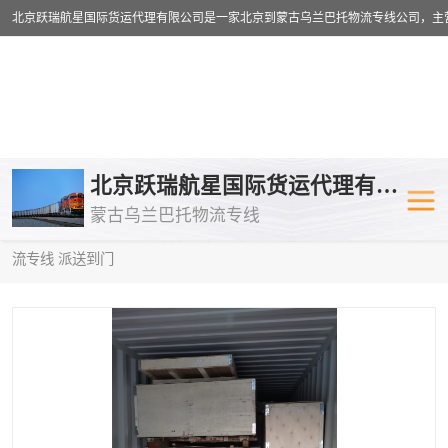
乌兰巴托物流专线
乌兰巴托铁路
北京跃瑞航星国际货运代理有限公司
蒙古乌兰巴托物流专线
乌兰巴托公路运输
外蒙古物流专
当前位置：
首页
>
供应商机
>
乌兰巴托铁路运输
> 阿克苏到中亚物
流专线 派送到门
中欧班列
欧洲铁路运输
蒙古乌兰巴托双清包税
蒙古乌兰巴托
蒙古乌兰巴托空运专线
蒙古乌兰巴托
蒙古乌兰巴托汽运专线
英国铁路