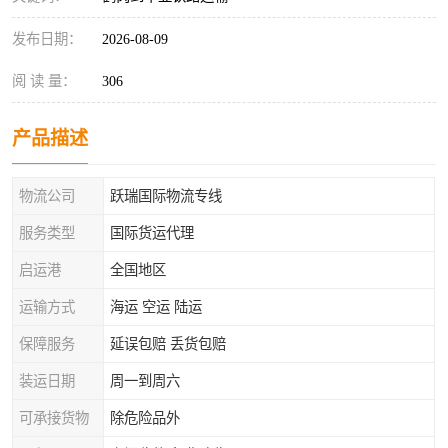
发布日期：
2026-08-09
阅 读 量：
306
产品描述
物流公司
跃瑞国际物流专线
服务类型
国际货运代理
启运港
全国地区
运输方式
海运 空运 陆运
保障服务
延误包赔 丢货包赔
装运日期
周一到周六
可承接货物
除危险品外