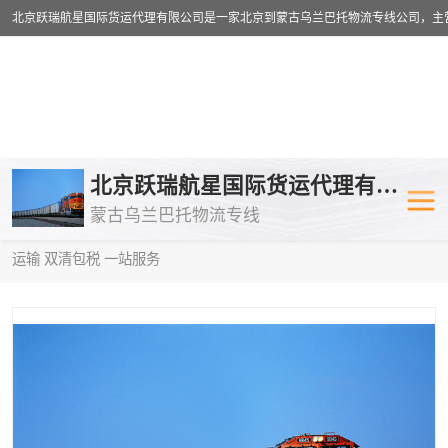
乌兰巴托物流专线
乌兰巴托铁路
北京跃瑞航星国际货运代理有限公司
蒙古乌兰巴托物流专线
乌兰巴托公路运输
外蒙古物流专
当前位置：
首页
>
供应商机
>
乌兰巴托铁路运输
> 鹤岗到中亚铁路
运输 双清包税 一站服务
中欧班列
欧洲铁路运输
蒙古乌兰巴托双清包税
蒙古乌兰巴托
蒙古乌兰巴托空运专线
蒙古乌兰巴托
蒙古乌兰巴托汽运专线
英国铁路