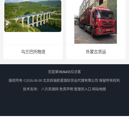
乌兰巴托物流
外蒙古货运
您是第
5926455
位访客
版权所有 ©2026-08-09
北京跃瑞航星国际货运代理有限公司
保留所有权利.
技术支持：
八方资源网
免责声明
管理员入口
网站地图
外蒙古散货拼箱报关
北京到俄罗斯莫斯科铁路运输