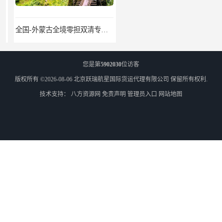
全国-外蒙古全境零担双清专线/外蒙古DDP双清
乌兰巴托物流
您是第
5902030
位访客
版权所有 ©2026-08-06
北京跃瑞航星国际货运代理有限公司
保留所有权利.
技术支持：
八方资源网
免责声明
管理员入口
网站地图
外蒙古货运
外蒙古散货拼箱报关