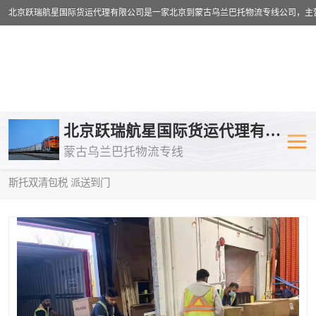
乌兰巴托物流专线
乌兰巴托铁路
北京跃瑞航星国际货运代理有限公司
蒙古乌兰巴托物流专线
乌兰巴托公路运输
外蒙古物流专
当前位置：
首页
>
供应商机
>
蒙古乌兰巴托双清包税
> 丽水到俄罗
斯托双清包税 派送到门
中欧班列
欧洲铁路运输
蒙古乌兰巴托双清包税
蒙古乌兰巴托
蒙古乌兰巴托空运专线
蒙古乌兰巴托
蒙古乌兰巴托汽运专线
英国铁路