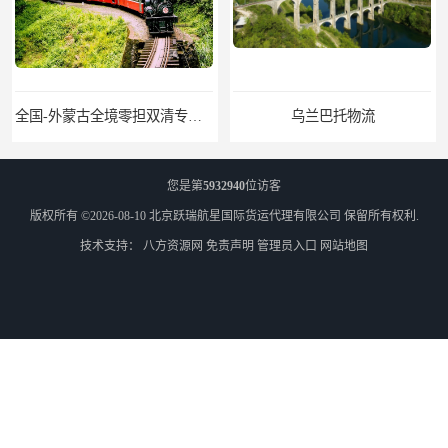
乌兰巴托物流
外蒙古货运
您是第
5932940
位访客
版权所有 ©2026-08-10
北京跃瑞航星国际货运代理有限公司
保留所有权利.
技术支持：
八方资源网
免责声明
管理员入口
网站地图
外蒙古散货拼箱报关
北京到俄罗斯莫斯科铁路运输