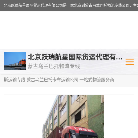
乌兰巴托物流专线
乌兰巴托铁路
北京跃瑞航星国际货运代理有限公司
蒙古乌兰巴托物流专线
乌兰巴托公路运输
外蒙古物流专
当前位置：
首页
>
供应商机
>
蒙古乌兰巴托卡车运输
> 镇江到俄罗
斯运输专线 蒙古乌兰巴托卡车运输公司 一站式物流服务商
中欧班列
欧洲铁路运输
蒙古乌兰巴托双清包税
蒙古乌兰巴托
蒙古乌兰巴托空运专线
蒙古乌兰巴托
蒙古乌兰巴托汽运专线
英国铁路