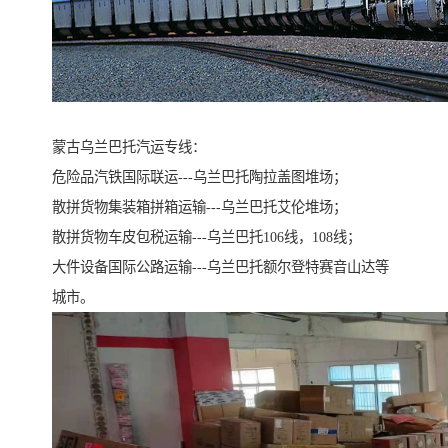
蒙古乌兰巴托汽运专线：
危险品汽铁国际联运---乌兰巴托陶拉盖图堆场；
散拼货物集装箱拼箱运输---乌兰巴托艾伦堆场；
散拼货物车皮包税运输---乌兰巴托106线，108线；
大件设备国际公路运输---乌兰巴托额尔登特赛音山达等
城市。