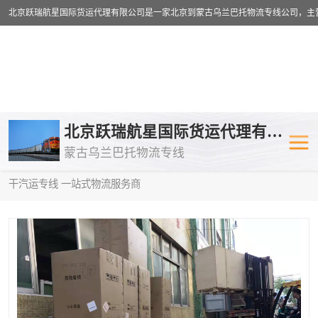
乌兰巴托物流专线
乌兰巴托铁路
北京跃瑞航星国际货运代理有限公司
蒙古乌兰巴托物流专线
乌兰巴托公路运输
外蒙古物流专
当前位置：
首页
>
供应商机
>
蒙古乌兰巴托汽运专线
> 本溪到塔什
干汽运专线 一站式物流服务商
中欧班列
欧洲铁路运输
蒙古乌兰巴托双清包税
蒙古乌兰巴托
蒙古乌兰巴托空运专线
蒙古乌兰巴托
蒙古乌兰巴托汽运专线
英国铁路