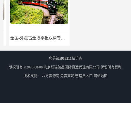
全国-外蒙古全境零担双清专线/外蒙古DDP双清
乌兰巴托物流
您是第
5918211
位访客
版权所有 ©2026-08-08
北京跃瑞航星国际货运代理有限公司
保留所有权利.
技术支持：
八方资源网
免责声明
管理员入口
网站地图
外蒙古货运
外蒙古散货拼箱报关