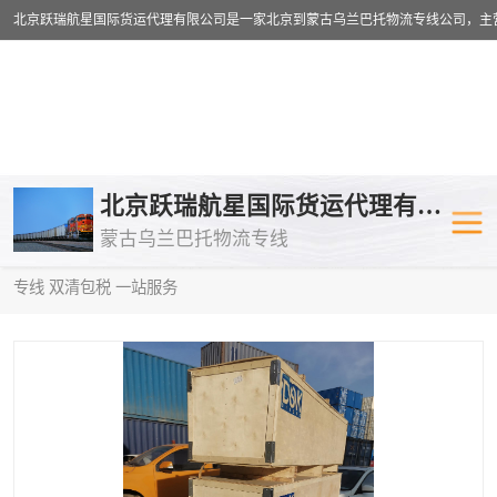
乌兰巴托物流专线
乌兰巴托铁路
北京跃瑞航星国际货运代理有限公司
蒙古乌兰巴托物流专线
乌兰巴托公路运输
外蒙古物流专
当前位置：
首页
>
供应商机
>
乌兰巴托铁路运输
> 陇南到中亚物流
专线 双清包税 一站服务
中欧班列
欧洲铁路运输
蒙古乌兰巴托双清包税
蒙古乌兰巴托
蒙古乌兰巴托空运专线
蒙古乌兰巴托
蒙古乌兰巴托汽运专线
英国铁路