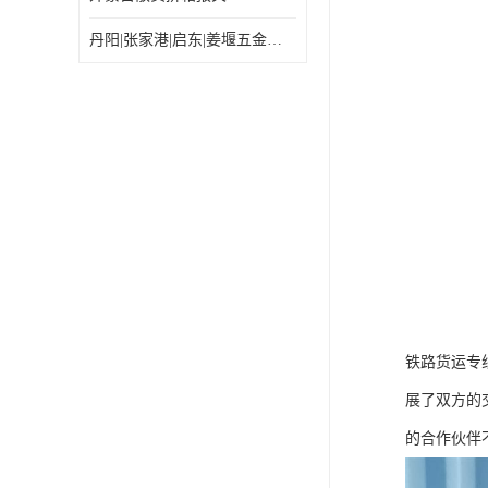
丹阳|张家港|启东|姜堰五金机电工具出口乌兰巴托怎么运输较划算
铁路货运专
展了双方的
的合作伙伴