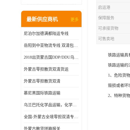
启运港
保障服务
最新供应商机
更多
可承接货物
尼泊尔加德满都陆运专线
可售卖地
岳阳到中亚物流专线 双清包税 一站服务
铁路运输具
2018出货蒙古国DDP/DDU乌兰巴托双清国际物流专线
铁路运输的
外蒙古零担散货双清货运
1、危险货
外蒙古零担散货双清
毁损或者环
慕尼黑国际铁路运输
2、特种货
乌兰巴托化学品运输，化学品怎么运到乌兰巴托
全国-外蒙古全境零担双清专线/外蒙古DDP双清
外蒙古散货拼箱报关