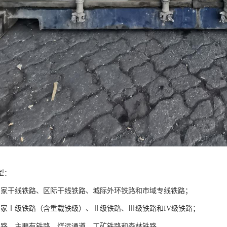
型：
国家干线铁路、区际干线铁路、城际外环铁路和市域专线铁路；
国家Ⅰ级铁路（含重载铁级）、Ⅱ级铁路、Ⅲ级铁路和IV级铁路；
铁路，主要有铁路、煤运通道、工矿铁路和森林铁路。