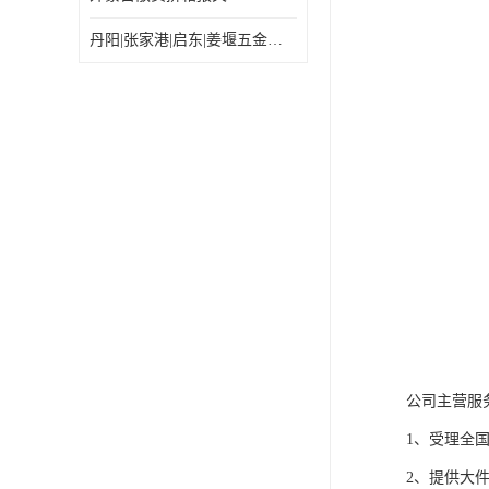
丹阳|张家港|启东|姜堰五金机电工具出口乌兰巴托怎么运输较划算
公司主营服
1、受理全
2、提供大