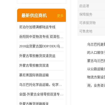
启运港
保障服务
最新供应商机
更多
可承接货物
尼泊尔加德满都陆运专线
可售卖地
岳阳到中亚物流专线 双清包税 一站服务
乌兰巴托是蒙
2018出货蒙古国DDP/DDU乌兰巴托双清国际物流专线
的人口居住
外蒙古零担散货双清货运
蒙古乌兰巴
外蒙古零担散货双清
以公路运输
慕尼黑国际铁路运输
物流方案设
乌兰巴托化学品运输，化学品怎么运到乌兰巴托
询，业务咨
全国-外蒙古全境零担双清专线/外蒙古DDP双清
外蒙古散货拼箱报关