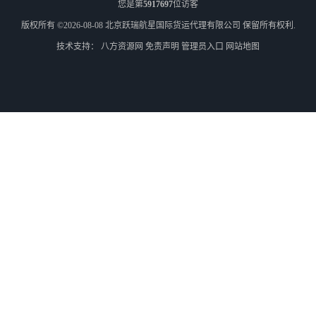
您是第
5917697
位访客
版权所有 ©2026-08-08
北京跃瑞航星国际货运代理有限公司
保留所有权利.
技术支持：
八方资源网
免责声明
管理员入口
网站地图
外蒙古货运
外蒙古散货拼箱报关
北京到俄罗斯莫斯科铁路运输
天津到莫斯科铁路运输