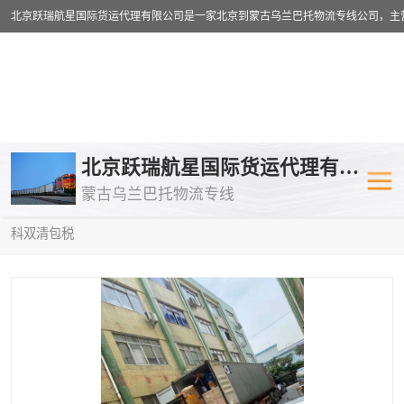
乌兰巴托物流专线
乌兰巴托铁路
北京跃瑞航星国际货运代理有限公司
蒙古乌兰巴托物流专线
乌兰巴托公路运输
外蒙古物流专
当前位置：
首页
>
供应商机
>
蒙古乌兰巴托双清包税
> 甘肃到莫斯
科双清包税
中欧班列
欧洲铁路运输
蒙古乌兰巴托双清包税
蒙古乌兰巴托
蒙古乌兰巴托空运专线
蒙古乌兰巴托
蒙古乌兰巴托汽运专线
英国铁路