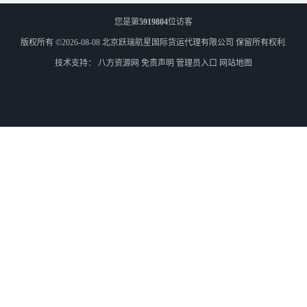
您是第
5919804
位访客
版权所有 ©2026-08-08
北京跃瑞航星国际货运代理有限公司
保留所有权利.
技术支持：
八方资源网
免责声明
管理员入口
网站地图
外蒙古散货拼箱报关
北京到俄罗斯莫斯科铁路运输