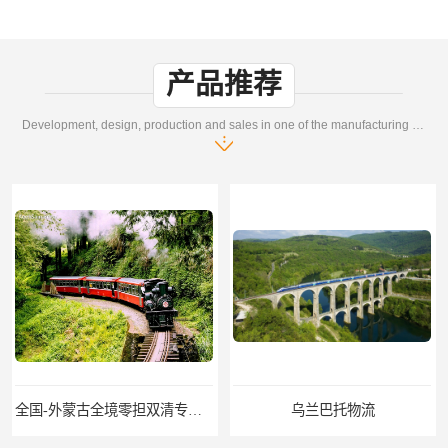
产品推荐
Development, design, production and sales in one of the manufacturing enterprises
乌兰巴托物流
外蒙古货运