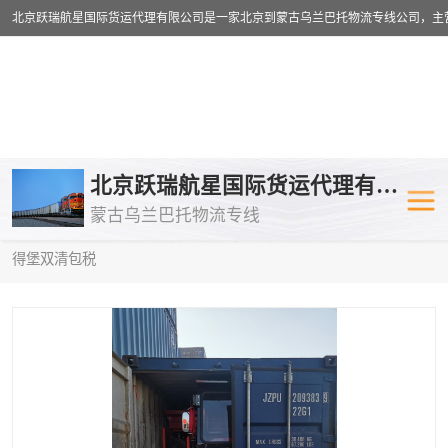
乌兰巴托物流专线
乌兰巴托铁路
北京跃瑞航星国际货运代理有限公司
蒙古乌兰巴托物流专线
乌兰巴托公路运输
外蒙古物流专
当前位置：
首页
>
供应商机
>
蒙古乌兰巴托双清包税
> 泉州到圣彼
得堡双清包税
中欧班列
欧洲铁路运输
蒙古乌兰巴托双清包税
蒙古乌兰巴托
蒙古乌兰巴托空运专线
蒙古乌兰巴托
蒙古乌兰巴托汽运专线
英国铁路