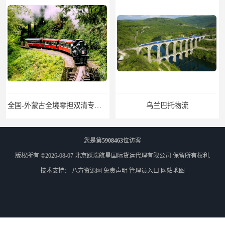
全国-外蒙古全境零担双清专线/外蒙古DDP双清
乌兰巴托物流
您是第
5908463
位访客
版权所有 ©2026-08-07
北京跃瑞航星国际货运代理有限公司
保留所有权利.
技术支持：
八方资源网
免责声明
管理员入口
网站地图