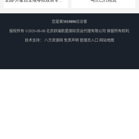
您是第
5919896
位访客
版权所有 ©2026-08-08
北京跃瑞航星国际货运代理有限公司
保留所有权利.
技术支持：
八方资源网
免责声明
管理员入口
网站地图
外蒙古货运
外蒙古散货拼箱报关