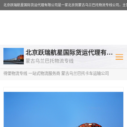
乌兰巴托物流专线
乌兰巴托铁路
北京跃瑞航星国际货运代理有限公司
蒙古乌兰巴托物流专线
乌兰巴托公路运输
外蒙古物流专
当前位置：
首页
>
供应商机
>
蒙古乌兰巴托卡车运输
> 山东到圣彼
得堡物流专线 一站式物流服务商 蒙古乌兰巴托卡车运输公司
中欧班列
欧洲铁路运输
蒙古乌兰巴托双清包税
蒙古乌兰巴托
蒙古乌兰巴托空运专线
蒙古乌兰巴托
蒙古乌兰巴托汽运专线
英国铁路