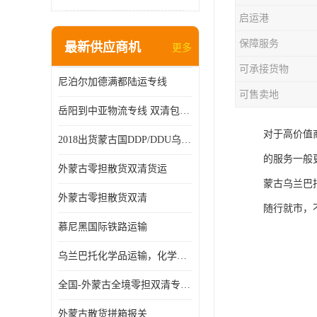
启运港
保障服务
最新供应商机
更多
可承接货物
尼泊尔加德满都陆运专线
可售卖地
岳阳到中亚物流专线 双清包税 一站服务
对于高价值
2018出货蒙古国DDP/DDU乌兰巴托双清国际物流专线
的服务一般
外蒙古零担散货双清货运
蒙古乌兰巴
外蒙古零担散货双清
随行就市，
慕尼黑国际铁路运输
乌兰巴托化学品运输，化学品怎么运到乌兰巴托
全国-外蒙古全境零担双清专线/外蒙古DDP双清
外蒙古散货拼箱报关