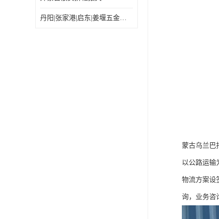
丹阳|张家港|启东|姜堰五金机电工具出口乌兰巴托怎么运输较划算
蒙古乌兰巴
以公路运输
物流方案设
询，业务咨