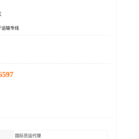
区
干运输专线
6597
国际货运代理