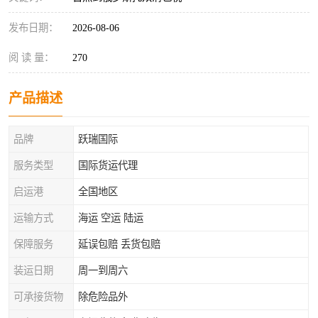
发布日期：
2026-08-06
阅 读 量：
270
产品描述
品牌
跃瑞国际
服务类型
国际货运代理
启运港
全国地区
运输方式
海运 空运 陆运
保障服务
延误包赔 丢货包赔
装运日期
周一到周六
可承接货物
除危险品外