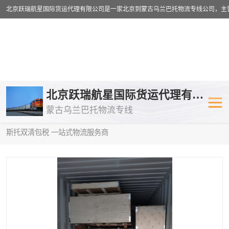
乌兰巴托物流专线
乌兰巴托铁路
北京跃瑞航星国际货运代理有限公司
蒙古乌兰巴托物流专线
乌兰巴托公路运输
外蒙古物流专
当前位置：
首页
>
供应商机
>
蒙古乌兰巴托双清包税
> 日照到俄罗
斯托双清包税 一站式物流服务商
中欧班列
欧洲铁路运输
蒙古乌兰巴托双清包税
蒙古乌兰巴托
蒙古乌兰巴托空运专线
蒙古乌兰巴托
蒙古乌兰巴托汽运专线
英国铁路