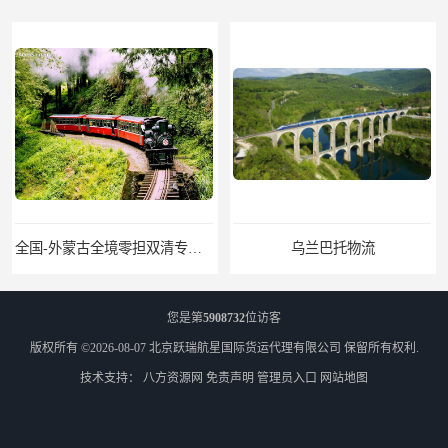
全国-外蒙古全境零担双清专线/外蒙古DDP双清
乌兰巴托物流
您是第
5908732
位访客
版权所有 ©2026-08-07
北京跃瑞航星国际货运代理有限公司
保留所有权利.
技术支持：
八方资源网
免责声明
管理员入口
网站地图