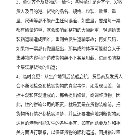
3、单证齐全及货物的一致性：各种单证是否齐全，发收
货人及目的港、货物的品名、规格、包装、数量、重
量、尺码等都不能产生任何误差，如重量，要是每一票
都有微量超重，就会影响到整箱的大幅超重，轻则给集
装箱运输造成困难，重则会发生运输事故；再如尺码，
如果每一票都有微量超出，那集成的体积可能就会大于
集装箱内容积而造成货物装不下甚至甩载，进而影响整
个集装箱货物的出运；
4、临时变更：从生产地到后装船启航，贸易商及发货人
会不断地检查和核实货物的真实事情，如发现误差，包
括主观和客观造成的，都会提出修证，或调整货物。因
此，性的拼箱公司的职责，就是要是在货物装箱前，把
货物所有情况都核实清楚，并且还要准确地判断货物到
达目的港后可能发生的各种事宜，如有问题要及时和相
关方面进行联系，以保证货物的顺利运送。因拼箱过程