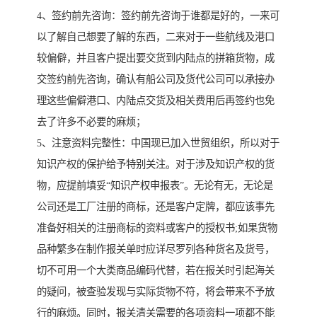
4、签约前先咨询：签约前先咨询于谁都是好的，一来可
以了解自己想要了解的东西，二来对于一些航线及港口
较偏僻，并且客户提出要交货到内陆点的拼箱货物，成
交签约前先咨询，确认有船公司及货代公司可以承接办
理这些偏僻港口、内陆点交货及相关费用后再签约也免
去了许多不必要的麻烦；
5、注意资料完整性：中国现已加入世贸组织，所以对于
知识产权的保护给予特别关注。对于涉及知识产权的货
物，应提前填妥“知识产权申报表”。无论有无，无论是
公司还是工厂注册的商标，还是客户定牌，都应该事先
准备好相关的注册商标的资料或客户的授权书;如果货物
品种繁多在制作报关单时应详尽罗列各种货名及货号，
切不可用一个大类商品编码代替，若在报关时引起海关
的疑问，被查验发现与实际货物不符，将会带来不予放
行的麻烦。同时，报关清关需要的各项资料一项都不能