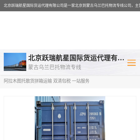
乌兰巴托物流专线
乌兰巴托铁路
北京跃瑞航星国际货运代理有限公司
蒙古乌兰巴托物流专线
乌兰巴托公路运输
外蒙古物流专
当前位置：
首页
>
供应商机
>
蒙古乌兰巴托散货拼箱运输
> 北海到
阿拉木图托散货拼箱运输 双清包税 一站服务
中欧班列
欧洲铁路运输
蒙古乌兰巴托双清包税
蒙古乌兰巴托
蒙古乌兰巴托空运专线
蒙古乌兰巴托
蒙古乌兰巴托汽运专线
英国铁路