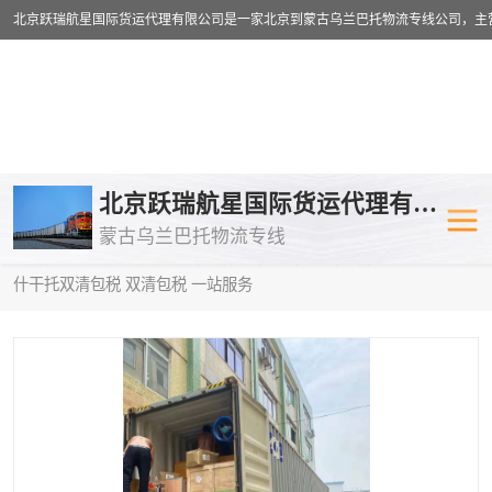
乌兰巴托物流专线
乌兰巴托铁路
北京跃瑞航星国际货运代理有限公司
蒙古乌兰巴托物流专线
乌兰巴托公路运输
外蒙古物流专
当前位置：
首页
>
供应商机
>
蒙古乌兰巴托双清包税
> 澄迈县到塔
什干托双清包税 双清包税 一站服务
中欧班列
欧洲铁路运输
蒙古乌兰巴托双清包税
蒙古乌兰巴托
蒙古乌兰巴托空运专线
蒙古乌兰巴托
蒙古乌兰巴托汽运专线
英国铁路