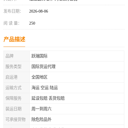
发布日期：
2026-08-06
阅 读 量：
250
产品描述
品牌
跃瑞国际
服务类型
国际货运代理
启运港
全国地区
运输方式
海运 空运 陆运
保障服务
延误包赔 丢货包赔
装运日期
周一到周六
可承接货物
除危险品外