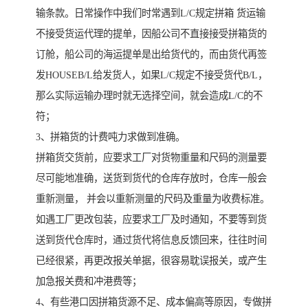
输条款。日常操作中我们时常遇到L/C规定拼箱 货运输
不接受货运代理的提单，因船公司不直接接受拼箱货的
订舱，船公司的海运提单是出给货代的，而由货代再签
发HOUSEB/L给发货人，如果L/C规定不接受货代B/L，
那么实际运输办理时就无选择空间，就会造成L/C的不
符；
3、拼箱货的计费吨力求做到准确。
拼箱货交货前，应要求工厂对货物重量和尺码的测量要
尽可能地准确，送货到货代的仓库存放时，仓库一般会
重新测量， 并会以重新测量的尺码及重量为收费标准。
如遇工厂更改包装，应要求工厂及时通知，不要等到货
送到货代仓库时，通过货代将信息反馈回来，往往时间
已经很紧，再更改报关单据，很容易耽误报关，或产生
加急报关费和冲港费等；
4、有些港口因拼箱货源不足、成本偏高等原因，专做拼