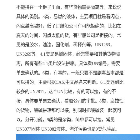
不能拼在一个柜子里面，有些货物需要隔离等。来说说
具体的类别。3类，易燃的液体，主要项目就是看闪点，
闪点越高越好，低了订舱船公司有可能拒绝的，比如在
夏天的时间，闪点太低的货，有些船公司是拒接的。常
见的是胶水，油漆，固化剂，稀释剂等，UN1263，
UN3269等。4.1类是易燃固体，经常需要和其他货物隔
离，所有有些4.1类也没法拼箱。具体看UN编号，需要
单去确认的。6类，有毒的，一般只要不是剧毒基本都是
可以拼的。主要根据CAS,中文品名来判断。6.1类遇到比
较多的UN2811，这个UN比较，有的可以接，有的不
接，具体要单票去确认，看船公司的审批。8类，腐蚀性
的货物，酸碱拼箱都可以接，别同时把酸碱装一起就可
以。分开订舱。9类的是杂类，简单都可以接。常见
UN3077固体 UN3082液体。海洋污染也是9类危险品。