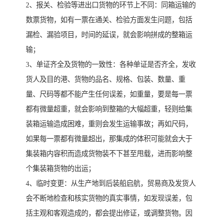
2、报关、检验等进出口货物的环节上不同：同箱运输的
数票货物，如有一票在通关、检验方面发生问题，包括
漏检、漏验项目，时间的延误，就会影响拼成的整箱运
输；
3、单证齐全及货物的一致性：各种单证是否齐全，发收
货人及目的港、货物的品名、规格、包装、数量、重
量、尺码等都不能产生任何误差，如重量，要是每一票
都有微量超重，就会影响到整箱的大幅超重，轻则给集
装箱运输造成困难，重则会发生运输事故；再如尺码，
如果每一票都有微量超出，那集成的体积可能就会大于
集装箱内容积而造成货物装不下甚至甩载，进而影响整
个集装箱货物的出运；
4、临时变更：从生产地到后装船启航，贸易商及发货人
会不断地检查和核实货物的真实事情，如发现误差，包
括主观和客观造成的，都会提出修证，或调整货物。因