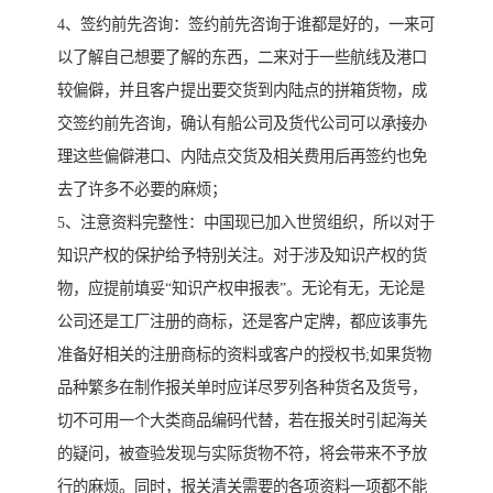
4、签约前先咨询：签约前先咨询于谁都是好的，一来可
以了解自己想要了解的东西，二来对于一些航线及港口
较偏僻，并且客户提出要交货到内陆点的拼箱货物，成
交签约前先咨询，确认有船公司及货代公司可以承接办
理这些偏僻港口、内陆点交货及相关费用后再签约也免
去了许多不必要的麻烦；
5、注意资料完整性：中国现已加入世贸组织，所以对于
知识产权的保护给予特别关注。对于涉及知识产权的货
物，应提前填妥“知识产权申报表”。无论有无，无论是
公司还是工厂注册的商标，还是客户定牌，都应该事先
准备好相关的注册商标的资料或客户的授权书;如果货物
品种繁多在制作报关单时应详尽罗列各种货名及货号，
切不可用一个大类商品编码代替，若在报关时引起海关
的疑问，被查验发现与实际货物不符，将会带来不予放
行的麻烦。同时，报关清关需要的各项资料一项都不能