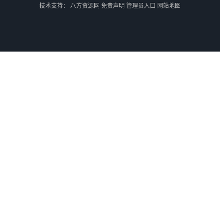
技术支持：
八方资源网
免责声明
管理员入口
网站地图
外蒙古散货拼箱报关
北京到俄罗斯莫斯科铁路运输
天津到莫斯科铁路运输
北京到外蒙古铁路运输