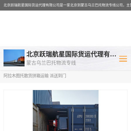
乌兰巴托物流专线
乌兰巴托铁路
北京跃瑞航星国际货运代理有限公司
蒙古乌兰巴托物流专线
乌兰巴托公路运输
外蒙古物流专
当前位置：
首页
>
供应商机
>
蒙古乌兰巴托散货拼箱运输
> 兰州到
阿拉木图托散货拼箱运输 派送到门
中欧班列
欧洲铁路运输
蒙古乌兰巴托双清包税
蒙古乌兰巴托
蒙古乌兰巴托空运专线
蒙古乌兰巴托
蒙古乌兰巴托汽运专线
英国铁路