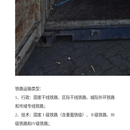
铁路运输类型：
1、行政：国家干线铁路、区际干线铁路、城际外环铁路
和市域专线铁路；
2、技术：国家Ⅰ级铁路（含重载铁级）、Ⅱ级铁路、Ⅲ
级铁路和IV级铁路；