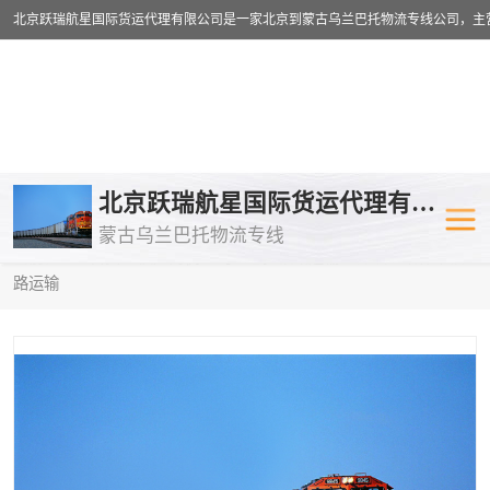
乌兰巴托物流专线
乌兰巴托铁路
北京跃瑞航星国际货运代理有限公司
蒙古乌兰巴托物流专线
乌兰巴托公路运输
外蒙古物流专
当前位置：
首页
>
供应商机
>
乌兰巴托铁路运输
> 深圳到塔什干铁
路运输
中欧班列
欧洲铁路运输
蒙古乌兰巴托双清包税
蒙古乌兰巴托
蒙古乌兰巴托空运专线
蒙古乌兰巴托
蒙古乌兰巴托汽运专线
英国铁路