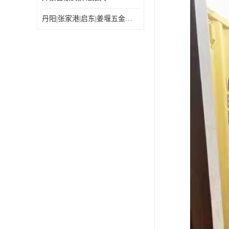
丹阳|张家港|启东|姜堰五金机电工具出口乌兰巴托怎么运输较划算