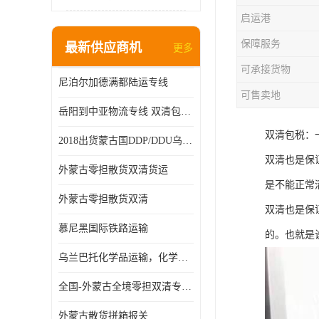
启运港
保障服务
最新供应商机
更多
可承接货物
尼泊尔加德满都陆运专线
可售卖地
岳阳到中亚物流专线 双清包税 一站服务
双清包税：
2018出货蒙古国DDP/DDU乌兰巴托双清国际物流专线
双清也是保
外蒙古零担散货双清货运
是不能正常
外蒙古零担散货双清
双清也是保
慕尼黑国际铁路运输
的。也就是
乌兰巴托化学品运输，化学品怎么运到乌兰巴托
全国-外蒙古全境零担双清专线/外蒙古DDP双清
外蒙古散货拼箱报关