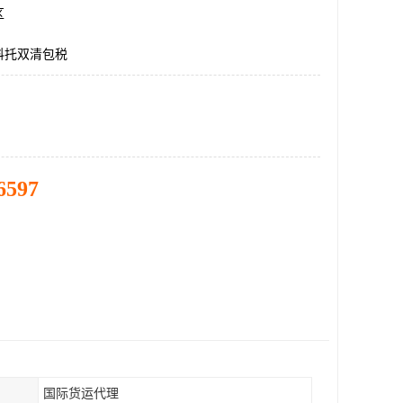
区
科托双清包税
6597
国际货运代理