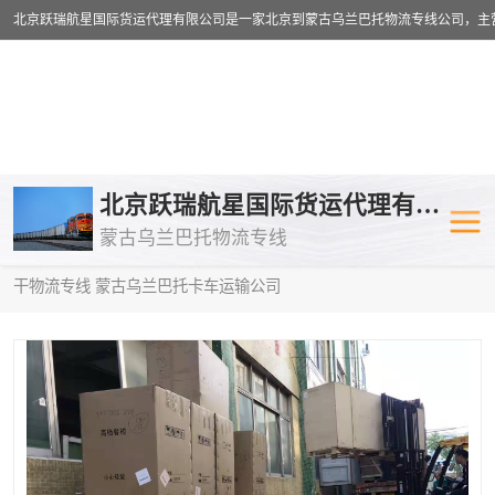
乌兰巴托物流专线
乌兰巴托铁路
北京跃瑞航星国际货运代理有限公司
蒙古乌兰巴托物流专线
乌兰巴托公路运输
外蒙古物流专
当前位置：
首页
>
供应商机
>
蒙古乌兰巴托卡车运输
> 四平到塔什
干物流专线 蒙古乌兰巴托卡车运输公司
中欧班列
欧洲铁路运输
蒙古乌兰巴托双清包税
蒙古乌兰巴托
蒙古乌兰巴托空运专线
蒙古乌兰巴托
蒙古乌兰巴托汽运专线
英国铁路