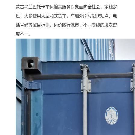
蒙古乌兰巴托卡车运输其服务对象面向全社会，定线定
班，大多使用大型厢式货车，车厢外刷写起讫站点、电
话号码等醒目标识，运价随行就市，不同专线的班次密
度不一。