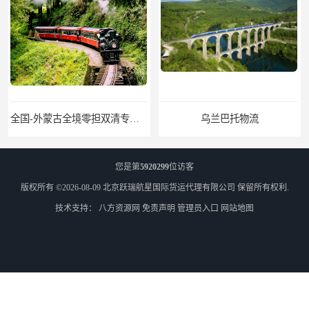
全国-外蒙古全境零担双清专线/外蒙古DDP双清
乌兰巴托物流
您是第
5920299
位访客
版权所有 ©2026-08-09
北京跃瑞航星国际货运代理有限公司
保留所有权利.
技术支持：
八方资源网
免责声明
管理员入口
网站地图
外蒙古货运
外蒙古散货拼箱报关