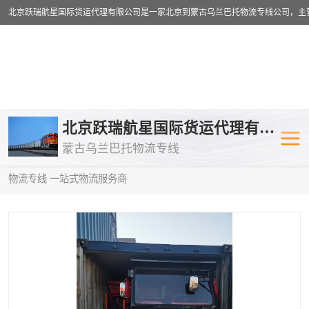
乌兰巴托物流专线
乌兰巴托铁路
北京跃瑞航星国际货运代理有限公司
蒙古乌兰巴托物流专线
乌兰巴托公路运输
外蒙古物流专
当前位置：
首页
>
供应商机
>
乌兰巴托铁路运输
> 绵阳到阿拉木图
物流专线 一站式物流服务商
中欧班列
欧洲铁路运输
蒙古乌兰巴托双清包税
蒙古乌兰巴托
蒙古乌兰巴托空运专线
蒙古乌兰巴托
蒙古乌兰巴托汽运专线
英国铁路