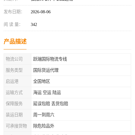
发布日期：
2026-08-06
阅 读 量：
342
产品描述
物流公司
跃瑞国际物流专线
服务类型
国际货运代理
启运港
全国地区
运输方式
海运 空运 陆运
保障服务
延误包赔 丢货包赔
装运日期
周一到周六
可承接货物
除危险品外