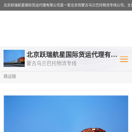
乌兰巴托物流专线
乌兰巴托铁路
北京跃瑞航星国际货运代理有限公司
蒙古乌兰巴托物流专线
乌兰巴托公路运输
外蒙古物流专
当前位置：
首页
>
供应商机
>
乌兰巴托铁路运输
> 张掖到塔什干铁
路运输
中欧班列
欧洲铁路运输
蒙古乌兰巴托双清包税
蒙古乌兰巴托
蒙古乌兰巴托空运专线
蒙古乌兰巴托
蒙古乌兰巴托汽运专线
英国铁路