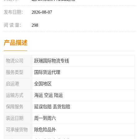
发布日期：
2026-08-07
阅 读 量：
298
产品描述
物流公司
跃瑞国际物流专线
服务类型
国际货运代理
启运港
全国地区
运输方式
海运 空运 陆运
保障服务
延误包赔 丢货包赔
装运日期
周一到周六
可承接货物
除危险品外