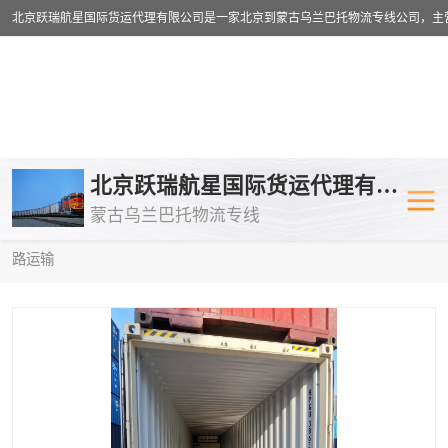
乌兰巴托物流专线
乌兰巴托铁路
北京跃瑞航星国际货运代理有限公司
蒙古乌兰巴托物流专线
乌兰巴托公路运输
外蒙古物流专
当前位置：
首页
>
供应商机
>
乌兰巴托铁路运输
> 辽阳到莫斯科铁
路运输
中欧班列
欧洲铁路运输
蒙古乌兰巴托双清包税
蒙古乌兰巴托
蒙古乌兰巴托空运专线
蒙古乌兰巴托
蒙古乌兰巴托汽运专线
英国铁路