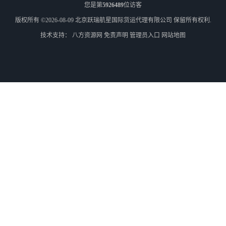
您是第
5926489
位访客
版权所有 ©2026-08-09
北京跃瑞航星国际货运代理有限公司
保留所有权利.
技术支持：
八方资源网
免责声明
管理员入口
网站地图
外蒙古散货拼箱报关
北京到俄罗斯莫斯科铁路运输
天津到莫斯科铁路运输
北京到外蒙古铁路运输