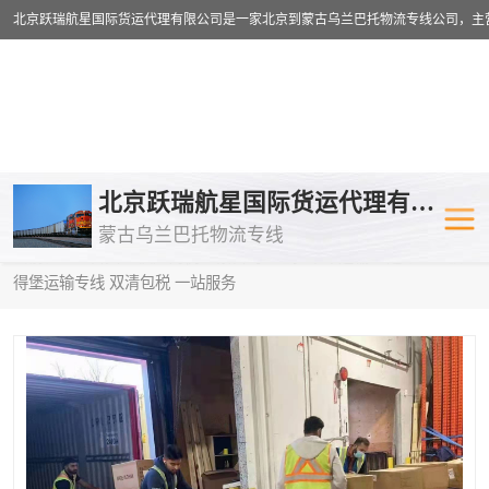
乌兰巴托物流专线
乌兰巴托铁路
北京跃瑞航星国际货运代理有限公司
蒙古乌兰巴托物流专线
乌兰巴托公路运输
外蒙古物流专
当前位置：
首页
>
供应商机
>
蒙古乌兰巴托卡车运输
> 楚雄到圣彼
得堡运输专线 双清包税 一站服务
中欧班列
欧洲铁路运输
蒙古乌兰巴托双清包税
蒙古乌兰巴托
蒙古乌兰巴托空运专线
蒙古乌兰巴托
蒙古乌兰巴托汽运专线
英国铁路