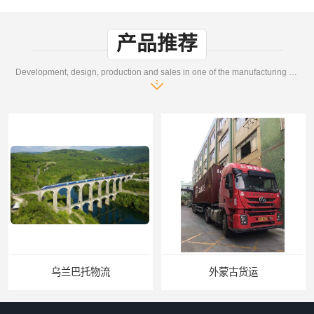
产品推荐
Development, design, production and sales in one of the manufacturing enterprises
乌兰巴托物流
外蒙古货运