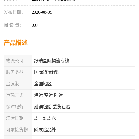
发布日期：
2026-08-09
阅 读 量：
337
产品描述
物流公司
跃瑞国际物流专线
服务类型
国际货运代理
启运港
全国地区
运输方式
海运 空运 陆运
保障服务
延误包赔 丢货包赔
装运日期
周一到周六
可承接货物
除危险品外