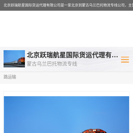
乌兰巴托物流专线
乌兰巴托铁路
北京跃瑞航星国际货运代理有限公司
蒙古乌兰巴托物流专线
乌兰巴托公路运输
外蒙古物流专
当前位置：
首页
>
供应商机
>
乌兰巴托铁路运输
> 西安到塔什干铁
路运输
中欧班列
欧洲铁路运输
蒙古乌兰巴托双清包税
蒙古乌兰巴托
蒙古乌兰巴托空运专线
蒙古乌兰巴托
蒙古乌兰巴托汽运专线
英国铁路