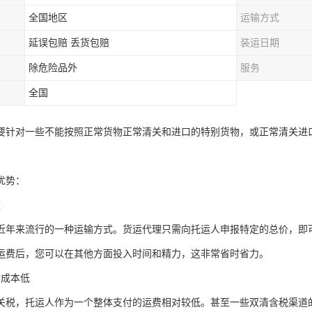
全国地区
运输方式
延误包赔 丢货包赔
装运日期
除危险品外
服务
全国
要针对一些不能按照正常货物正常清关和进口的特别货物，或正常清关进
优势：
便
近年来流行的一种运输方式。货运代理只需向托运人申报特定的总价，即
运费后，您可以在其他方面投入时间和精力，这非常省时省力。
输成本低
关税，托运人作为一个整体支付的运费相对较低。甚至一些双清含税渠道