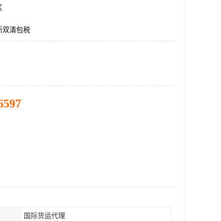
区
斯双清包税
6597
国际货运代理