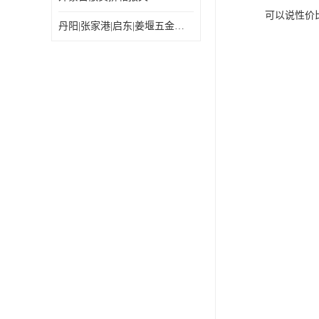
可以说性价
丹阳|张家港|启东|姜堰五金机电工具出口乌兰巴托怎么运输较划算