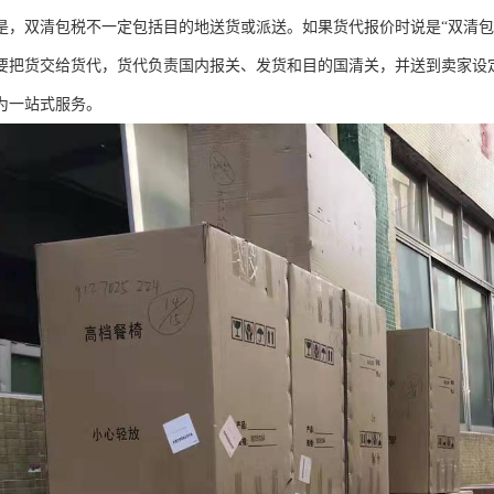
是，双清包税不一定包括目的地送货或派送。如果货代报价时说是“双清包
要把货交给货代，货代负责国内报关、发货和目的国清关，并送到卖家设定
为一站式服务。