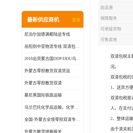
启运港
保障服务
最新供应商机
更多
可承接货物
尼泊尔加德满都陆运专线
可售卖地
岳阳到中亚物流专线 双清包税 一站服务
双清包税主
2018出货蒙古国DDP/DDU乌兰巴托双清国际物流专线
况。
外蒙古零担散货双清货运
双清包税的
外蒙古零担散货双清
1、送货方
慕尼黑国际铁路运输
双清包税是
乌兰巴托化学品运输，化学品怎么运到乌兰巴托
人，在支付
2、整体运
全国-外蒙古全境零担双清专线/外蒙古DDP双清
由于清关和
外蒙古散货拼箱报关