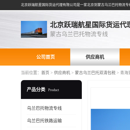
北京跃瑞航星国际货运代
蒙古乌兰巴托物流专线
公司首页
供应商机
当前位置：
首页
>
供应商机
>
蒙古乌兰巴托双清包税
> 青
产品分类
Product
乌兰巴托物流专线
乌兰巴托铁路运输