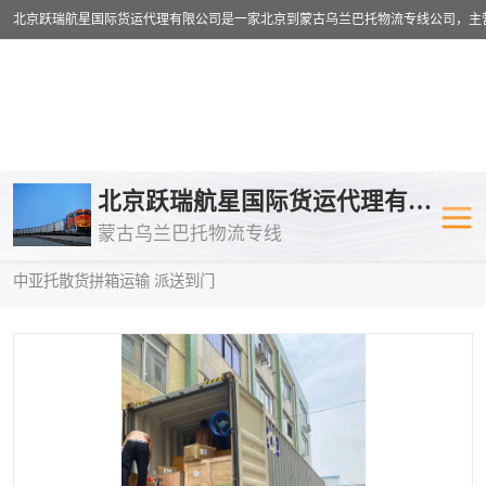
乌兰巴托物流专线
乌兰巴托铁路
北京跃瑞航星国际货运代理有限公司
蒙古乌兰巴托物流专线
乌兰巴托公路运输
外蒙古物流专
当前位置：
首页
>
供应商机
>
蒙古乌兰巴托散货拼箱运输
> 九江到
中亚托散货拼箱运输 派送到门
中欧班列
欧洲铁路运输
蒙古乌兰巴托双清包税
蒙古乌兰巴托
蒙古乌兰巴托空运专线
蒙古乌兰巴托
蒙古乌兰巴托汽运专线
英国铁路