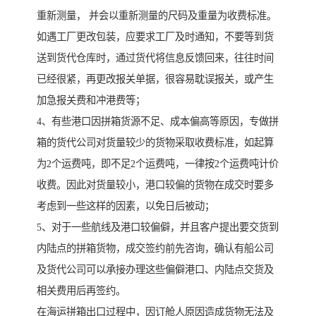
重新测量， 并会以重新测量的尺码及重量为收费标准。
如遇工厂更改包装，应要求工厂及时通知，不要等到货
送到货代仓库时，通过货代将信息反馈回来，往往时间
已经很紧，再更改报关单据，很容易耽误报关，或产生
加急报关费和冲港费等；
4、有些港口因拼箱货源不足、成本偏高等原因，专做拼
箱的货代公司对货量较少的货物采取收费标准，如起算
为2个运费吨，即不足2个运费吨，一律按2个运费吨计价
收费。因此对货量较小，港口较偏的货物在成交时要多
考虑到一些这样的因素，以免日后被动；
5、对于一些航线及港口较偏僻，并且客户提出要交货到
内陆点的拼箱货物，成交签约前先咨询，确认有船公司
及货代公司可以承接办理这些偏僻港口、内陆点交货及
相关费用后再签约。
在海运拼箱出口过程中，因订舱人原因造成货物无法及