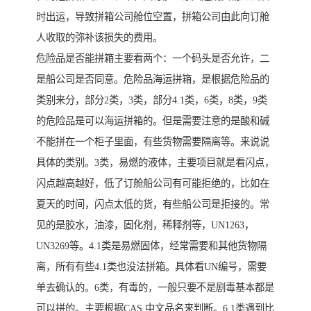
时出运，导致拼箱公司舱位空置，拼箱公司由此向订舱
人收取的弥补该损失的费用。
危险品是否能拼箱主要看两个：一个码头是否允许，二
是船公司是否同意。危险品海运拼箱，是根据危险品的
类别来分，部分2类，3类，部分4.1类，6类，8类，9类
的危险品是可以海运拼箱的。但是需要注意的是酸和碱
不能拼在一个柜子里面，有些货物需要隔离等。来说说
具体的类别。3类，易燃的液体，主要项目就是看闪点，
闪点越高越好，低了订舱船公司有可能拒绝的，比如在
夏天的时间，闪点太低的货，有些船公司是拒接的。常
见的是胶水，油漆，固化剂，稀释剂等，UN1263，
UN3269等。4.1类是易燃固体，经常需要和其他货物隔
离，所有有些4.1类也没法拼箱。具体看UN编号，需要
单去确认的。6类，有毒的，一般只要不是剧毒基本都是
可以拼的。主要根据CAS,中文品名来判断。6.1类遇到比