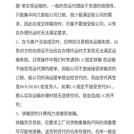
拨”来实现运输的，一般的货运代理由于货源的局限性，
只能集中向几家船公司订舱，很少能满足船公司的需
求，因此在成交拼箱货时，尽量不要接受船公司，以免
在办理托运时无法满足要求，
2、在与客户洽谈成交时，应特别注意相关运输条款，以
免对方的信用证开出后在办理托运时才发现无法满足运
输条款。日常操作中我们时常遇到L/C规定拼箱 货运输
不接受货运代理的提单，因船公司不直接接受拼箱货的
订舱，船公司的海运提单是出给货代的，而由货代再签
发HOUSEB/L给发货人，如果L/C规定不接受货代B/L，
那么实际运输办理时就无选择空间，就会造成L/C的不
符；
3、拼箱货的计费吨力求做到准确。
拼箱货交货前，应要求工厂对货物重量和尺码的测量要
尽可能地准确，送货到货代的仓库存放时，仓库一般会