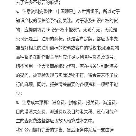
去了许多不必要的麻烦；
5、注意资料完整性：中国现已加入世贸组织，所以对于
知识产权的保护给予特别关注。对于涉及知识产权的货
物，应提前填妥“知识产权申报表”。无论有无，无论是
公司还是工厂注册的商标，还是客户定牌，都应该事先
准备好相关的注册商标的资料或客户的授权书;如果货物
品种繁多在制作报关单时应详尽罗列各种货名及货号，
切不可用一个大类商品编码代替，若在报关时引起海关
的疑问，被查验发现与实际货物不符，将会带来不予放
行的麻烦。同时，报关清关需要的各项资料一项都不能
少；
6、注意成本预算：进仓费、拼箱费、报关费、海运费、
目的港清关杂费、派送费以及目的港关税、还有可能产
生的查货费这些都应该放入预算成本之中。
我们公司拥有完善的销售、售后服务体系及一支由铸