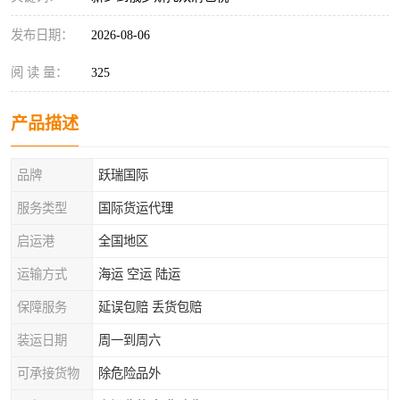
发布日期：
2026-08-06
阅 读 量：
325
产品描述
品牌
跃瑞国际
服务类型
国际货运代理
启运港
全国地区
运输方式
海运 空运 陆运
保障服务
延误包赔 丢货包赔
装运日期
周一到周六
可承接货物
除危险品外