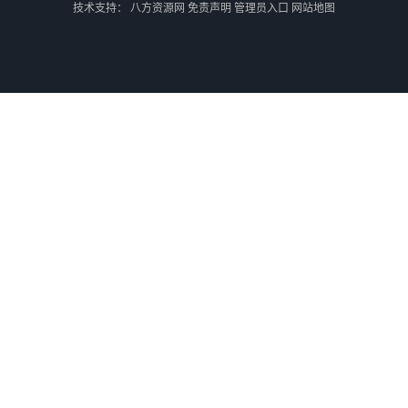
技术支持：
八方资源网
免责声明
管理员入口
网站地图
外蒙古货运
外蒙古散货拼箱报关
北京到俄罗斯莫斯科铁路运输
天津到莫斯科铁路运输