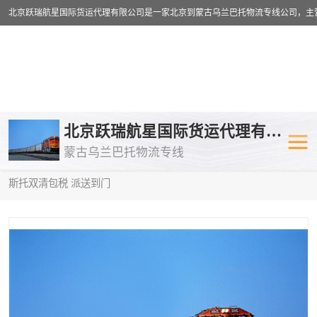
乌兰巴托物流专线
乌兰巴托铁路
北京跃瑞航星国际货运代理有限公司
蒙古乌兰巴托物流专线
乌兰巴托公路运输
外蒙古物流专
当前位置：
首页
>
供应商机
>
蒙古乌兰巴托双清包税
> 新乡到俄罗
斯托双清包税 派送到门
中欧班列
欧洲铁路运输
蒙古乌兰巴托双清包税
蒙古乌兰巴托
蒙古乌兰巴托空运专线
蒙古乌兰巴托
蒙古乌兰巴托汽运专线
英国铁路