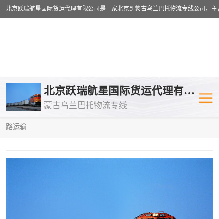
乌兰巴托物流专线
乌兰巴托铁路
北京跃瑞航星国际货运代理有限公司
蒙古乌兰巴托物流专线
乌兰巴托公路运输
外蒙古物流专
当前位置：
首页
>
供应商机
>
乌兰巴托铁路运输
> 重庆到塔什干铁
路运输
中欧班列
欧洲铁路运输
蒙古乌兰巴托双清包税
蒙古乌兰巴托
蒙古乌兰巴托空运专线
蒙古乌兰巴托
蒙古乌兰巴托汽运专线
英国铁路