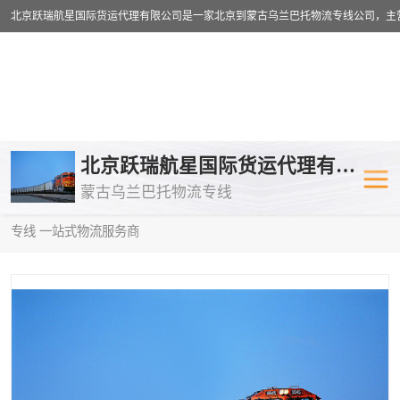
乌兰巴托物流专线
乌兰巴托铁路
北京跃瑞航星国际货运代理有限公司
蒙古乌兰巴托物流专线
乌兰巴托公路运输
外蒙古物流专
当前位置：
首页
>
供应商机
>
乌兰巴托铁路运输
> 内江到中亚物流
专线 一站式物流服务商
中欧班列
欧洲铁路运输
蒙古乌兰巴托双清包税
蒙古乌兰巴托
蒙古乌兰巴托空运专线
蒙古乌兰巴托
蒙古乌兰巴托汽运专线
英国铁路