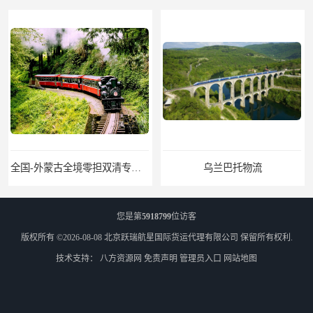
全国-外蒙古全境零担双清专线/外蒙古DDP双清
乌兰巴托物流
您是第
5918799
位访客
版权所有 ©2026-08-08
北京跃瑞航星国际货运代理有限公司
保留所有权利.
技术支持：
八方资源网
免责声明
管理员入口
网站地图