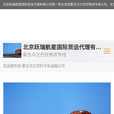
乌兰巴托物流专线
乌兰巴托铁路
北京跃瑞航星国际货运代理有限公司
蒙古乌兰巴托物流专线
乌兰巴托公路运输
外蒙古物流专
当前位置：
首页
>
供应商机
>
蒙古乌兰巴托卡车运输
> 景德镇到中
亚运输专线 蒙古乌兰巴托卡车运输公司
中欧班列
欧洲铁路运输
蒙古乌兰巴托双清包税
蒙古乌兰巴托
蒙古乌兰巴托空运专线
蒙古乌兰巴托
蒙古乌兰巴托汽运专线
英国铁路