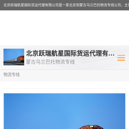
乌兰巴托物流专线
乌兰巴托铁路
北京跃瑞航星国际货运代理有限公司
蒙古乌兰巴托物流专线
乌兰巴托公路运输
外蒙古物流专
当前位置：
首页
>
供应商机
>
乌兰巴托铁路运输
> 昭通到阿拉木图
物流专线
中欧班列
欧洲铁路运输
蒙古乌兰巴托双清包税
蒙古乌兰巴托
蒙古乌兰巴托空运专线
蒙古乌兰巴托
蒙古乌兰巴托汽运专线
英国铁路