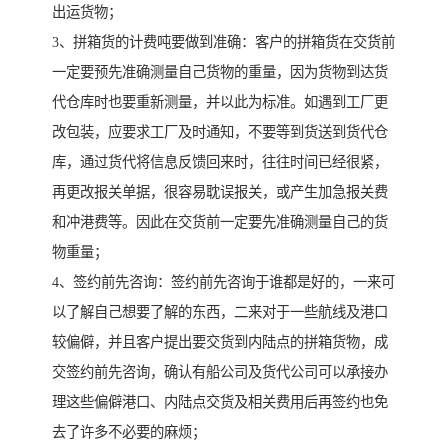
出运货物；
3、拼箱货的计费吨要做到准确：客户的拼箱货在交货前
一定要预先准确测量自己货物的重量，因为货物到达货
代仓库时也要重新测量，并以此为标准。如遇到工厂更
改包装，应要求工厂及时通知，不要等到货送到货代仓
库，通过货代将信息反馈回来时，往往时间已经很紧，
再更改报关单据，很容易耽误报关，或产生加急报关费
和冲港费等。因此在交货前一定要先准确测量自己的货
物重量；
4、签约前先咨询：签约前先咨询于谁都是好的，一来可
以了解自己想要了解的东西，二来对于一些航线及港口
较偏僻，并且客户提出要交货到内陆点的拼箱货物，成
交签约前先咨询，确认有船公司及货代公司可以承接办
理这些偏僻港口、内陆点交货及相关费用后再签约也免
去了许多不必要的麻烦；