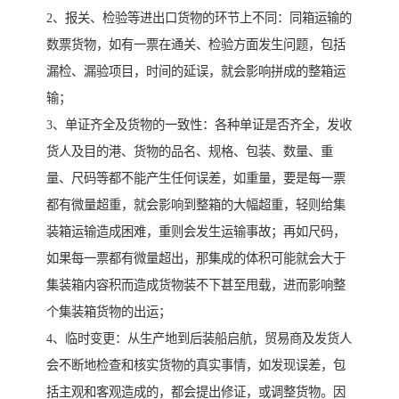
2、报关、检验等进出口货物的环节上不同：同箱运输的
数票货物，如有一票在通关、检验方面发生问题，包括
漏检、漏验项目，时间的延误，就会影响拼成的整箱运
输；
3、单证齐全及货物的一致性：各种单证是否齐全，发收
货人及目的港、货物的品名、规格、包装、数量、重
量、尺码等都不能产生任何误差，如重量，要是每一票
都有微量超重，就会影响到整箱的大幅超重，轻则给集
装箱运输造成困难，重则会发生运输事故；再如尺码，
如果每一票都有微量超出，那集成的体积可能就会大于
集装箱内容积而造成货物装不下甚至甩载，进而影响整
个集装箱货物的出运；
4、临时变更：从生产地到后装船启航，贸易商及发货人
会不断地检查和核实货物的真实事情，如发现误差，包
括主观和客观造成的，都会提出修证，或调整货物。因