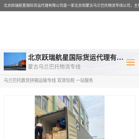
乌兰巴托物流专线
乌兰巴托铁路
北京跃瑞航星国际货运代理有限公司
蒙古乌兰巴托物流专线
乌兰巴托公路运输
外蒙古物流专
当前位置：
首页
>
供应商机
>
蒙古乌兰巴托散货拼箱运输
> 深圳到
乌兰巴托散货拼箱运输专线 双清包税 一站服务
中欧班列
欧洲铁路运输
蒙古乌兰巴托双清包税
蒙古乌兰巴托
蒙古乌兰巴托空运专线
蒙古乌兰巴托
蒙古乌兰巴托汽运专线
英国铁路