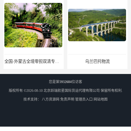
全国-外蒙古全境零担双清专线/外蒙古DDP双清
乌兰巴托物流
您是第
5932684
位访客
版权所有 ©2026-08-10
北京跃瑞航星国际货运代理有限公司
保留所有权利.
技术支持：
八方资源网
免责声明
管理员入口
网站地图