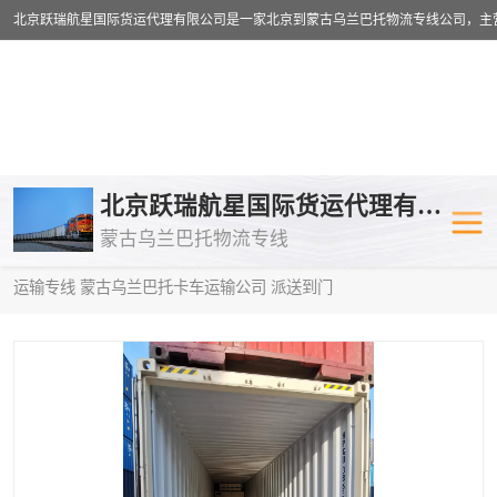
乌兰巴托物流专线
乌兰巴托铁路
北京跃瑞航星国际货运代理有限公司
蒙古乌兰巴托物流专线
乌兰巴托公路运输
外蒙古物流专
当前位置：
首页
>
供应商机
>
蒙古乌兰巴托卡车运输
> 六安到中亚
运输专线 蒙古乌兰巴托卡车运输公司 派送到门
中欧班列
欧洲铁路运输
蒙古乌兰巴托双清包税
蒙古乌兰巴托
蒙古乌兰巴托空运专线
蒙古乌兰巴托
蒙古乌兰巴托汽运专线
英国铁路