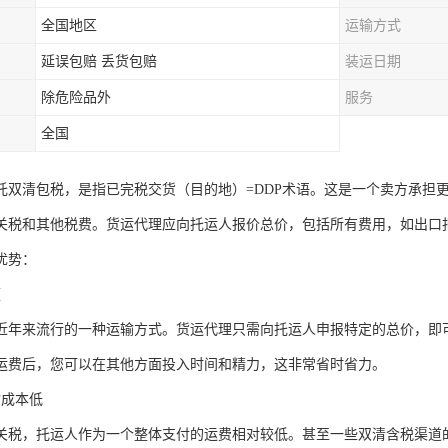
全国地区
运输方式
延误包赔 丢货包赔
装运日期
除危险品外
服务
全国
托双清包税，是指已完税交货（目的地）=DDP术语。这是一个卖方承担更
关税和其他税费。货运代理应向托运人报价总价，包括所有费用，如出口
优势：
便
近年来流行的一种运输方式。货运代理只需向托运人申报特定的总价，即
运费后，您可以在其他方面投入时间和精力，这非常省时省力。
输成本低
关税，托运人作为一个整体支付的运费相对较低。甚至一些双清含税渠道