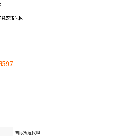
区
干托双清包税
6597
国际货运代理