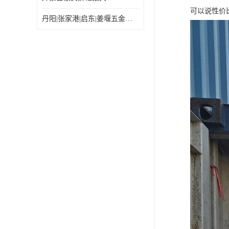
可以说性价
丹阳|张家港|启东|姜堰五金机电工具出口乌兰巴托怎么运输较划算