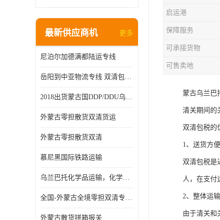
启运港
保障服务
最新供应商机
更多
可承接货物
尼泊尔加德满都陆运专线
可售卖地
岳阳到中亚物流专线 双清包税 一站服务
蒙古乌兰巴
2018出货蒙古国DDP/DDU乌兰巴托双清国际物流专线
清关期间的
外蒙古零担散货双清货运
双清包税的
外蒙古零担散货双清
1、送货方
慕尼黑国际铁路运输
双清包税是
乌兰巴托化学品运输，化学品怎么运到乌兰巴托
人，在支付
2、整体运
全国-外蒙古全境零担双清专线/外蒙古DDP双清
由于清关和
外蒙古散货拼箱报关