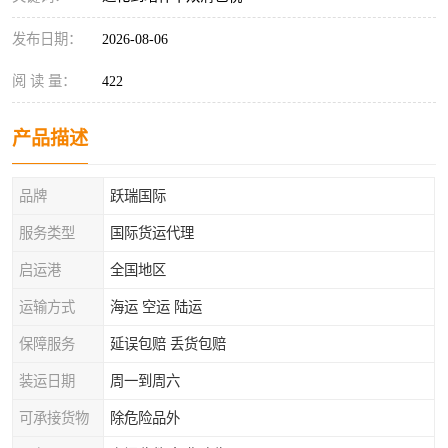
发布日期：
2026-08-06
阅 读 量：
422
产品描述
品牌
跃瑞国际
服务类型
国际货运代理
启运港
全国地区
运输方式
海运 空运 陆运
保障服务
延误包赔 丢货包赔
装运日期
周一到周六
可承接货物
除危险品外