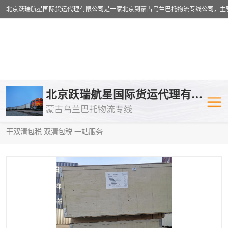
乌兰巴托物流专线
乌兰巴托铁路
北京跃瑞航星国际货运代理有限公司
蒙古乌兰巴托物流专线
乌兰巴托公路运输
外蒙古物流专
当前位置：
首页
>
供应商机
>
蒙古乌兰巴托双清包税
> 通化到塔什
干双清包税 双清包税 一站服务
中欧班列
欧洲铁路运输
蒙古乌兰巴托双清包税
蒙古乌兰巴托
蒙古乌兰巴托空运专线
蒙古乌兰巴托
蒙古乌兰巴托汽运专线
英国铁路