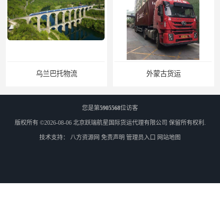
乌兰巴托物流
外蒙古货运
您是第
5905568
位访客
版权所有 ©2026-08-06
北京跃瑞航星国际货运代理有限公司
保留所有权利.
技术支持：
八方资源网
免责声明
管理员入口
网站地图
外蒙古散货拼箱报关
北京到俄罗斯莫斯科铁路运输