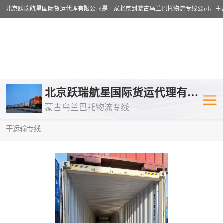
乌兰巴托物流专线
乌兰巴托铁路
北京跃瑞航星国际货运代理有限公司
蒙古乌兰巴托物流专线
乌兰巴托公路运输
外蒙古物流专
当前位置：
首页
>
供应商机
>
蒙古乌兰巴托卡车运输
> 泉州到塔什
干运输专线
中欧班列
欧洲铁路运输
蒙古乌兰巴托双清包税
蒙古乌兰巴托
蒙古乌兰巴托空运专线
蒙古乌兰巴托
蒙古乌兰巴托汽运专线
英国铁路