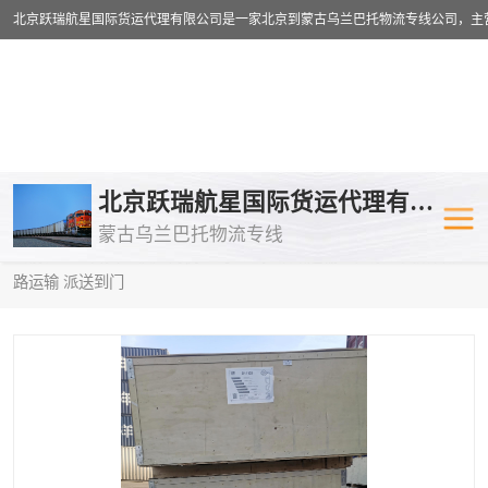
乌兰巴托物流专线
乌兰巴托铁路
北京跃瑞航星国际货运代理有限公司
蒙古乌兰巴托物流专线
乌兰巴托公路运输
外蒙古物流专
当前位置：
首页
>
供应商机
>
乌兰巴托铁路运输
> 广东到莫斯科铁
路运输 派送到门
中欧班列
欧洲铁路运输
蒙古乌兰巴托双清包税
蒙古乌兰巴托
蒙古乌兰巴托空运专线
蒙古乌兰巴托
蒙古乌兰巴托汽运专线
英国铁路