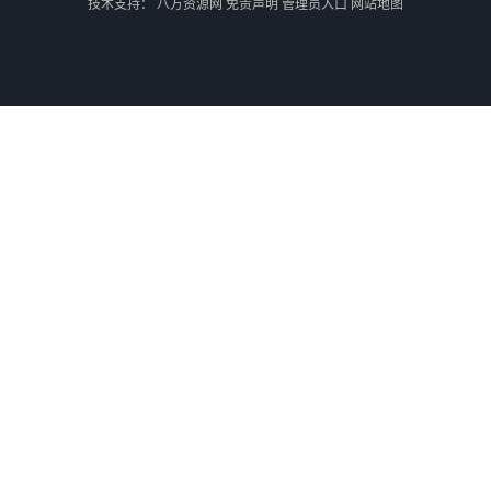
技术支持：
八方资源网
免责声明
管理员入口
网站地图
外蒙古散货拼箱报关
北京到俄罗斯莫斯科铁路运输
天津到莫斯科铁路运输
北京到外蒙古铁路运输