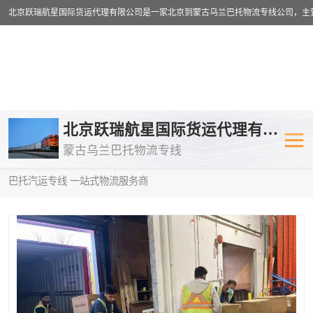
乌兰巴托物流专线
乌兰巴托铁路
北京跃瑞航星国际货运代理有限公司
蒙古乌兰巴托物流专线
乌兰巴托公路运输
外蒙古物流专
当前位置：
首页
>
供应商机
>
蒙古乌兰巴托汽运专线
> 毕节到乌兰
巴托汽运专线 一站式物流服务商
中欧班列
欧洲铁路运输
蒙古乌兰巴托双清包税
蒙古乌兰巴托
蒙古乌兰巴托空运专线
蒙古乌兰巴托
蒙古乌兰巴托汽运专线
英国铁路