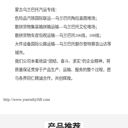
蒙古乌兰巴托汽运专线：
危险品汽铁国际联运---乌兰巴托陶拉盖图堆场；
散拼货物集装箱拼箱运输---乌兰巴托艾伦堆场；
散拼货物车皮包税运输---乌兰巴托106线，108线；
大件设备国际公路运输---乌兰巴托额尔登特赛音山达等
城市。
我们公司本着效益“团结、奋斗、求实”的企业精神，将
质量保证贯穿于产品生产、运输、服务的整个过程，愿
与各界同仁精诚合作，共创辉煌。
http://www.yueruibj168.com
产品推荐