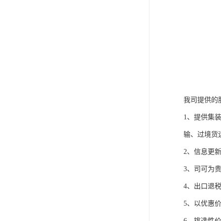
我司提供的
1、提供集
输、过境货
2、信息更
3、司可为贵
4、出口退
5、以优惠
6、挑选性