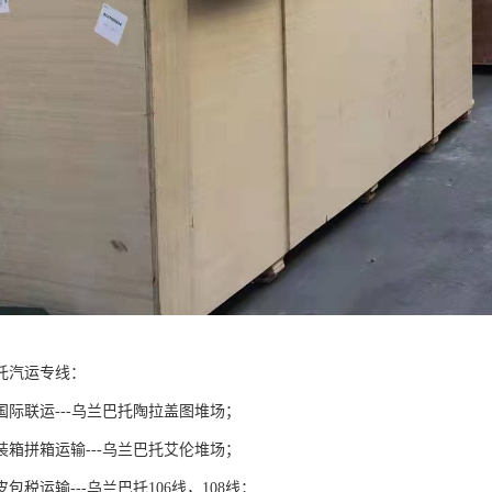
托汽运专线：
国际联运---乌兰巴托陶拉盖图堆场；
装箱拼箱运输---乌兰巴托艾伦堆场；
包税运输---乌兰巴托106线，108线；