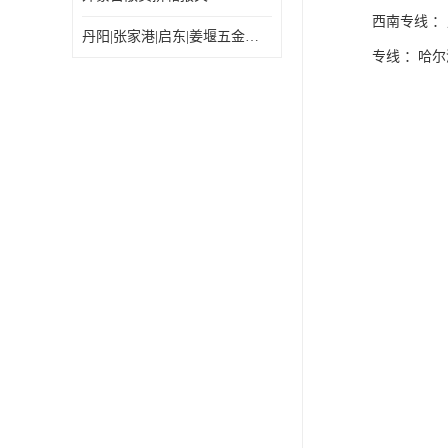
西南专线 
丹阳|张家港|启东|姜堰五金机电工具出口乌兰巴托怎么运输较划算
专线 ：哈