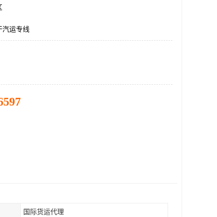
区
干汽运专线
6597
国际货运代理