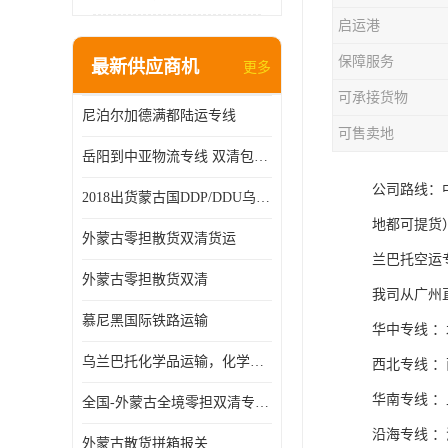
启运港
保障服务
最新供应商机
更多
可承接货物
尼泊尔加德满都陆运专线
可售卖地
岳阳到中亚物流专线 双清包税 一站服务
公司路线：
2018出货蒙古国DDP/DDU乌兰巴托双清国际物流专线
地都可提货
外蒙古零担散货双清货运
兰巴托空运
外蒙古零担散货双清
我司从广州
慕尼黑国际铁路运输
华中专线 
乌兰巴托化学品运输，化学品怎么运到乌兰巴托
西北专线 
华南专线 
全国-外蒙古全境零担双清专线/外蒙古DDP双清
沿海专线 
外蒙古散货拼箱报关