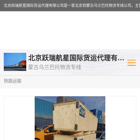
乌兰巴托物流专线
乌兰巴托铁路
北京跃瑞航星国际货运代理有限公司
蒙古乌兰巴托物流专线
乌兰巴托公路运输
外蒙古物流专
当前位置：
首页
>
供应商机
>
乌兰巴托铁路运输
> 安徽到阿拉木图
铁路运输
中欧班列
欧洲铁路运输
蒙古乌兰巴托双清包税
蒙古乌兰巴托
蒙古乌兰巴托空运专线
蒙古乌兰巴托
蒙古乌兰巴托汽运专线
英国铁路