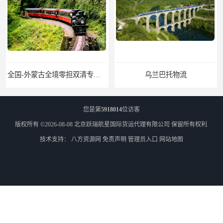
全国-外蒙古全境零担双清专线/外蒙古DDP双清
乌兰巴托物流
您是第
5918014
位访客
版权所有 ©2026-08-08
北京跃瑞航星国际货运代理有限公司
保留所有权利.
技术支持：
八方资源网
免责声明
管理员入口
网站地图
外蒙古货运
外蒙古散货拼箱报关