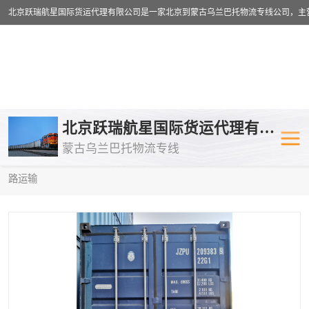
乌兰巴托物流专线
乌兰巴托铁路
北京跃瑞航星国际货运代理有限公司
蒙古乌兰巴托物流专线
乌兰巴托公路运输
外蒙古物流专
当前位置：
首页
>
供应商机
>
乌兰巴托铁路运输
> 廊坊到莫斯科铁
路运输
中欧班列
欧洲铁路运输
蒙古乌兰巴托双清包税
蒙古乌兰巴托
蒙古乌兰巴托空运专线
蒙古乌兰巴托
蒙古乌兰巴托汽运专线
英国铁路