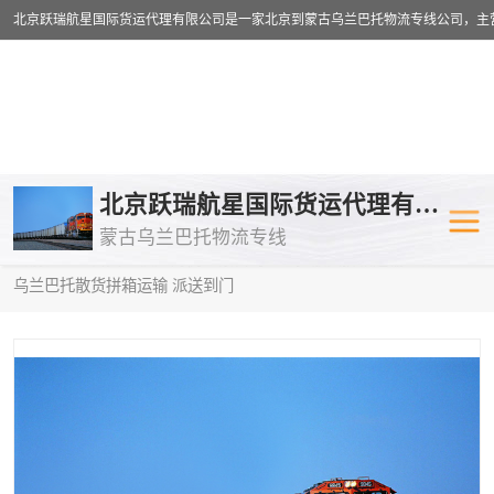
乌兰巴托物流专线
乌兰巴托铁路
北京跃瑞航星国际货运代理有限公司
蒙古乌兰巴托物流专线
乌兰巴托公路运输
外蒙古物流专
当前位置：
首页
>
供应商机
>
蒙古乌兰巴托散货拼箱运输
> 阳江到
乌兰巴托散货拼箱运输 派送到门
中欧班列
欧洲铁路运输
蒙古乌兰巴托双清包税
蒙古乌兰巴托
蒙古乌兰巴托空运专线
蒙古乌兰巴托
蒙古乌兰巴托汽运专线
英国铁路