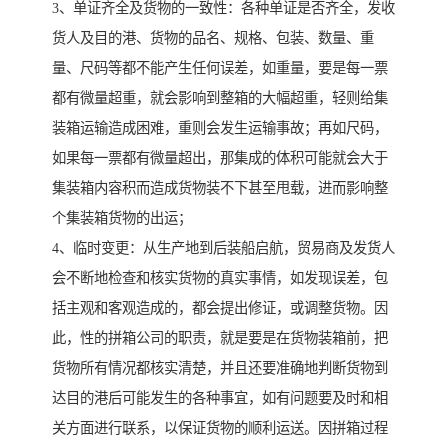
3、单证齐全及货物的一致性：各种单证是否齐全，发收
货人及目的港、货物的品名、规格、包装、数量、重
量、尺码等都不能产生任何误差，如重量，要是每一票
都有微量超重，就会影响到整箱的大幅超重，轻则给集
装箱运输造成困难，重则会发生运输事故；再如尺码，
如果每一票都有微量超出，那集成的体积可能就会大于
集装箱内容积而造成货物装不下甚至甩载，进而影响整
个集装箱货物的出运；
4、临时变更：从生产地到后装船启航，贸易商及发货人
会不断地检查和核实货物的真实事情，如发现误差，包
括主观和客观造成的，都会提出修证，或调整货物。因
此，性的拼箱公司的职责，就是要是在货物装箱前，把
货物所有情况都核实清楚，并且还要准确地判断货物到
达目的港后可能发生的各种事宜，如有问题要及时和相
关方面进行联系，以保证货物的顺利运送。因拼箱过程