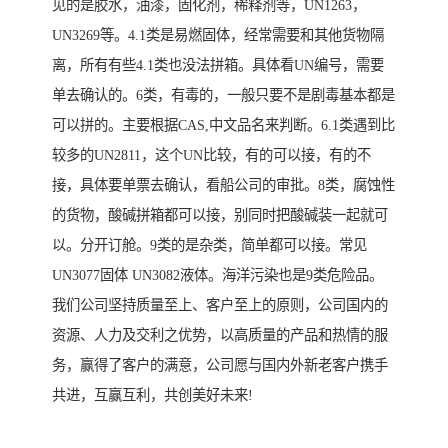
见的是胶水，油漆，固化剂，稀释剂等，UN1263，
UN3269等。4.1类是易燃固体，经常需要和其他货物隔
离，所有有些4.1类也没法拼箱。具体看UN编号，需要
单去确认的。6类，有毒的，一般只要不是剧毒基本都是
可以拼的。主要根据CAS,中文品名来判断。6.1类遇到比
较多的UN2811，这个UN比较，有的可以接，有的不
接，具体要单票去确认，看船公司的审批。8类，腐蚀性
的货物，酸碱拼箱都可以接，别同时把酸碱装一起就可
以。分开订舱。9类的是杂类，简单都可以接。常见
UN3077固体 UN3082液体。海洋污染也是9类危险品。
我们公司坚持质量至上、客户至上的原则，公司国内的
资源、人力及交利之优势，以高质量的产品和热情的服
务，赢得了客户的满意，公司愿与国内外新老客户携手
共进，互赢互利，共创美好未来!