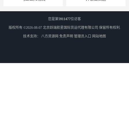
您是第
5911477
位访客
版权所有 ©2026-08-07
北京跃瑞航星国际货运代理有限公司
保留所有权利.
技术支持：
八方资源网
免责声明
管理员入口
网站地图
外蒙古散货拼箱报关
北京到俄罗斯莫斯科铁路运输