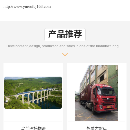
http://www.yueruibj168.com
产品推荐
Development, design, production and sales in one of the manufacturing enterprises
乌兰巴托物流
外蒙古货运