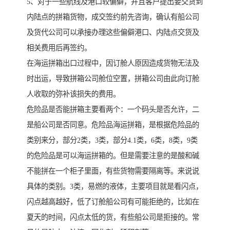
5、对于一些航线及港口较偏僻，并且客户提出要交货到
内陆点的拼箱货物，成交签约前先咨询，确认有船公司
及货代公司可以承接办理这些偏僻港口、内陆点交货及
相关费用后再签约。
在海运拼箱出口过程中，因订舱人原因造成货物无法及
时出运，导致拼箱公司舱位空置，拼箱公司由此向订舱
人收取的弥补该损失的费用。
危险品是否能拼箱主要看两个：一个码头是否允许，二
是船公司是否同意。危险品海运拼箱，是根据危险品的
类别来分，部分2类，3类，部分4.1类，6类，8类，9类
的危险品是可以海运拼箱的。但是需要注意的是酸和碱
不能拼在一个柜子里面，有些货物需要隔离等。来说说
具体的类别。3类，易燃的液体，主要项目就是看闪点，
闪点越高越好，低了订舱船公司有可能拒绝的，比如在
夏天的时间，闪点太低的货，有些船公司是拒接的。常