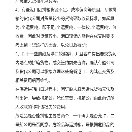
加急报关费和冲港费等；
4、有些港口因拼箱货源不足、成本偏高等原因，专做拼
箱的货代公司对货量较少的货物采取收费标准，如起算
为2个运费吨，即不足2个运费吨，一律按2个运费吨计价
收费。因此对货量较小，港口较偏的货物在成交时要多
考虑到一些这样的因素，以免日后被动；
5、对于一些航线及港口较偏僻，并且客户提出要交货到
内陆点的拼箱货物，成交签约前先咨询，确认有船公司
及货代公司可以承接办理这些偏僻港口、内陆点交货及
相关费用后再签约。
在海运拼箱出口过程中，因订舱人原因造成货物无法及
时出运，导致拼箱公司舱位空置，拼箱公司由此向订舱
人收取的弥补该损失的费用。
危险品是否能拼箱主要看两个：一个码头是否允许，二
是船公司是否同意。危险品海运拼箱，是根据危险品的