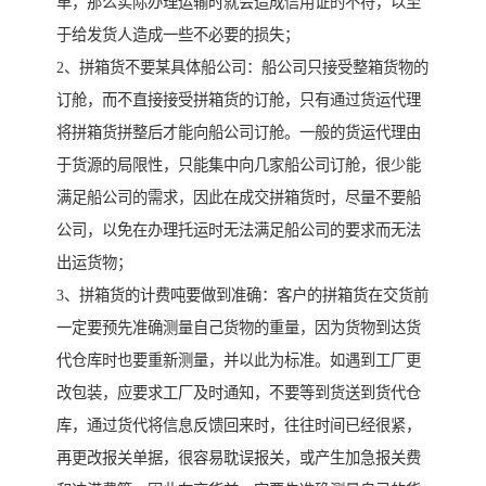
单，那么实际办理运输时就会造成信用证的不符，以至
于给发货人造成一些不必要的损失；
2、拼箱货不要某具体船公司：船公司只接受整箱货物的
订舱，而不直接接受拼箱货的订舱，只有通过货运代理
将拼箱货拼整后才能向船公司订舱。一般的货运代理由
于货源的局限性，只能集中向几家船公司订舱，很少能
满足船公司的需求，因此在成交拼箱货时，尽量不要船
公司，以免在办理托运时无法满足船公司的要求而无法
出运货物；
3、拼箱货的计费吨要做到准确：客户的拼箱货在交货前
一定要预先准确测量自己货物的重量，因为货物到达货
代仓库时也要重新测量，并以此为标准。如遇到工厂更
改包装，应要求工厂及时通知，不要等到货送到货代仓
库，通过货代将信息反馈回来时，往往时间已经很紧，
再更改报关单据，很容易耽误报关，或产生加急报关费