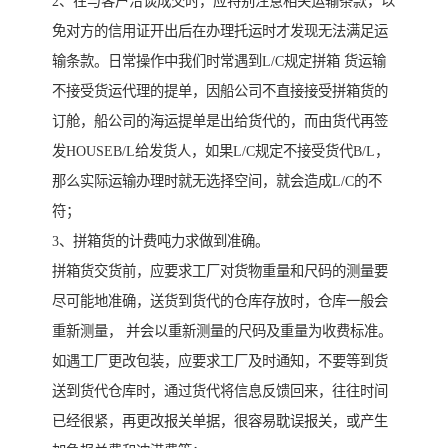
2、在与客户洽谈成交时，应特别注意相关运输条款，以
免对方的信用证开出后在办理托运时才发现无法满足运
输条款。日常操作中我们时常遇到L/C规定拼箱 货运输
不接受货运代理的提单，因船公司不直接接受拼箱货的
订舱，船公司的海运提单是出给货代的，而由货代再签
发HOUSEB/L给发货人，如果L/C规定不接受货代B/L，
那么实际运输办理时就无选择空间，就会造成L/C的不
符；
3、拼箱货的计费吨力求做到准确。
拼箱货交货前，应要求工厂对货物重量和尺码的测量要
尽可能地准确，送货到货代的仓库存放时，仓库一般会
重新测量， 并会以重新测量的尺码及重量为收费标准。
如遇工厂更改包装，应要求工厂及时通知，不要等到货
送到货代仓库时，通过货代将信息反馈回来，往往时间
已经很紧，再更改报关单据，很容易耽误报关，或产生