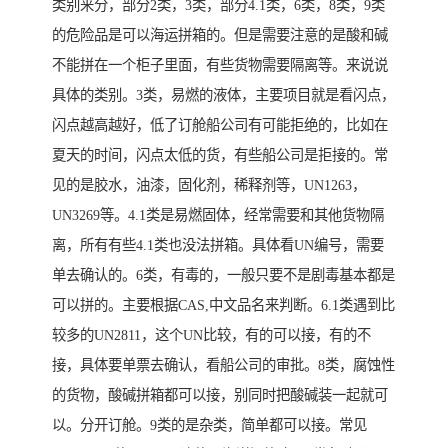
类别来分，部分2类，3类，部分4.1类，6类，8类，9类
的危险品是可以海运拼箱的。但是需要注意的是酸和碱
不能拼在一个柜子里面，有些货物需要隔离等。来说说
具体的类别。3类，易燃的液体，主要项目就是看闪点，
闪点越高越好，低了订舱船公司有可能拒绝的，比如在
夏天的时间，闪点太低的货，有些船公司是拒接的。常
见的是胶水，油漆，固化剂，稀释剂等，UN1263，
UN3269等。4.1类是易燃固体，经常需要和其他货物隔
离，所有有些4.1类也没法拼箱。具体看UN编号，需要
单去确认的。6类，有毒的，一般只要不是剧毒基本都是
可以拼的。主要根据CAS,中文品名来判断。6.1类遇到比
较多的UN2811，这个UN比较，有的可以接，有的不
接，具体要单票去确认，看船公司的审批。8类，腐蚀性
的货物，酸碱拼箱都可以接，别同时把酸碱装一起就可
以。分开订舱。9类的是杂类，简单都可以接。常见