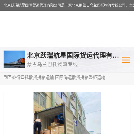
乌兰巴托物流专线
乌兰巴托铁路
北京跃瑞航星国际货运代理有限公司
蒙古乌兰巴托物流专线
乌兰巴托公路运输
外蒙古物流专
当前位置：
首页
>
供应商机
>
蒙古乌兰巴托散货拼箱运输
> 哈尔滨
到圣彼得堡托散货拼箱运输 国际海运散货拼箱整柜运输
中欧班列
欧洲铁路运输
蒙古乌兰巴托双清包税
蒙古乌兰巴托
蒙古乌兰巴托空运专线
蒙古乌兰巴托
蒙古乌兰巴托汽运专线
英国铁路