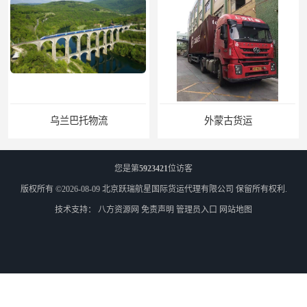
乌兰巴托物流
外蒙古货运
您是第
5923421
位访客
版权所有 ©2026-08-09
北京跃瑞航星国际货运代理有限公司
保留所有权利.
技术支持：
八方资源网
免责声明
管理员入口
网站地图
外蒙古散货拼箱报关
北京到俄罗斯莫斯科铁路运输