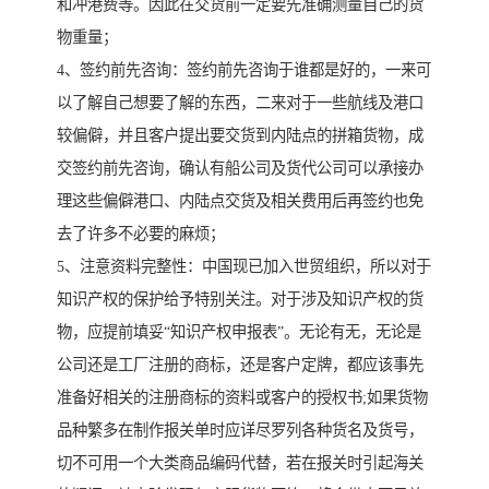
和冲港费等。因此在交货前一定要先准确测量自己的货
物重量；
4、签约前先咨询：签约前先咨询于谁都是好的，一来可
以了解自己想要了解的东西，二来对于一些航线及港口
较偏僻，并且客户提出要交货到内陆点的拼箱货物，成
交签约前先咨询，确认有船公司及货代公司可以承接办
理这些偏僻港口、内陆点交货及相关费用后再签约也免
去了许多不必要的麻烦；
5、注意资料完整性：中国现已加入世贸组织，所以对于
知识产权的保护给予特别关注。对于涉及知识产权的货
物，应提前填妥“知识产权申报表”。无论有无，无论是
公司还是工厂注册的商标，还是客户定牌，都应该事先
准备好相关的注册商标的资料或客户的授权书;如果货物
品种繁多在制作报关单时应详尽罗列各种货名及货号，
切不可用一个大类商品编码代替，若在报关时引起海关