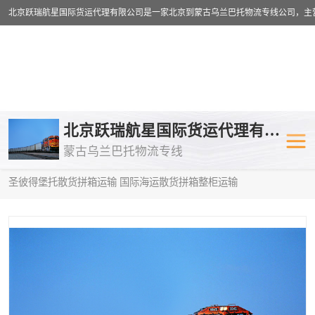
乌兰巴托物流专线
乌兰巴托铁路
北京跃瑞航星国际货运代理有限公司
蒙古乌兰巴托物流专线
乌兰巴托公路运输
外蒙古物流专
当前位置：
首页
>
供应商机
>
蒙古乌兰巴托散货拼箱运输
> 成都到
圣彼得堡托散货拼箱运输 国际海运散货拼箱整柜运输
中欧班列
欧洲铁路运输
蒙古乌兰巴托双清包税
蒙古乌兰巴托
蒙古乌兰巴托空运专线
蒙古乌兰巴托
蒙古乌兰巴托汽运专线
英国铁路