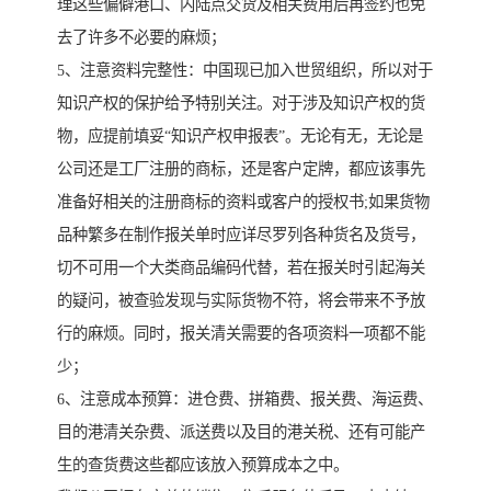
理这些偏僻港口、内陆点交货及相关费用后再签约也免
去了许多不必要的麻烦；
5、注意资料完整性：中国现已加入世贸组织，所以对于
知识产权的保护给予特别关注。对于涉及知识产权的货
物，应提前填妥“知识产权申报表”。无论有无，无论是
公司还是工厂注册的商标，还是客户定牌，都应该事先
准备好相关的注册商标的资料或客户的授权书;如果货物
品种繁多在制作报关单时应详尽罗列各种货名及货号，
切不可用一个大类商品编码代替，若在报关时引起海关
的疑问，被查验发现与实际货物不符，将会带来不予放
行的麻烦。同时，报关清关需要的各项资料一项都不能
少；
6、注意成本预算：进仓费、拼箱费、报关费、海运费、
目的港清关杂费、派送费以及目的港关税、还有可能产
生的查货费这些都应该放入预算成本之中。