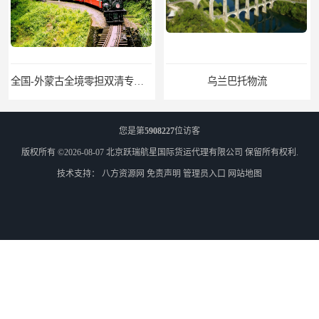
全国-外蒙古全境零担双清专线/外蒙古DDP双清
乌兰巴托物流
您是第
5908227
位访客
版权所有 ©2026-08-07
北京跃瑞航星国际货运代理有限公司
保留所有权利.
技术支持：
八方资源网
免责声明
管理员入口
网站地图
外蒙古货运
外蒙古散货拼箱报关