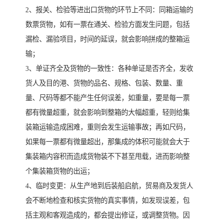
2、报关、检验等进出口货物的环节上不同：同箱运输的
数票货物，如有一票在通关、检验方面发生问题，包括
漏检、漏验项目，时间的延误，就会影响拼成的整箱运
输；
3、单证齐全及货物的一致性：各种单证是否齐全，发收
货人及目的港、货物的品名、规格、包装、数量、重
量、尺码等都不能产生任何误差，如重量，要是每一票
都有微量超重，就会影响到整箱的大幅超重，轻则给集
装箱运输造成困难，重则会发生运输事故；再如尺码，
如果每一票都有微量超出，那集成的体积可能就会大于
集装箱内容积而造成货物装不下甚至甩载，进而影响整
个集装箱货物的出运；
4、临时变更：从生产地到后装船启航，贸易商及发货人
会不断地检查和核实货物的真实事情，如发现误差，包
括主观和客观造成的，都会提出修证，或调整货物。因